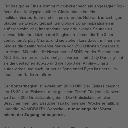
Für das große Finale kommt mit Glockenbach ein angesagter Top-
Act auf die Königsplatzbühne. Glockenbach hat ein
multitalentiertes Team und ein pulsierendes Netzwerk in wichtigen
Städten weltweit aufgebaut, um globale Song-Inspirationen in
außergewöhnliche, international beeindruckende Sounds zu
verwandeln. Ihre letzten drei Singles erreichten die Top 3 der
deutschen Airplay-Charts, und sie stehen kurz davor, mit nur vier
Singles die beeindruckende Marke von 250 Millionen Streams zu
erreichen. Mit dabei die Newcomerin ÁSDÍS. An der Stimme von
ÁSDÍS kam man zuletzt unmöglich vorbei – mit „Dirty Dancing“ hat
sie die deutschen Top-25 und die Top-3 der Airplay-Charts
aufgewirbelt und auch Ihr neuer Song Angel Eyes ist überall im
deutschen Radio zu hören.
Der Konzertbeginn ist jeweils um 20:00 Uhr. Der Einlass beginnt
um 18:30 Uhr. Einlass nur mit gültigem Ticket! Für jedes Konzert
wird es 5.000 Gratistickets geben. Die Gratistickets erhalten
Besucherinnen und Besucher (ab kommender Woche erhältlich)
über die IAA MOBILITY Webseite –
nur solange der Vorrat
reicht, der Zugang ist begrenzt.