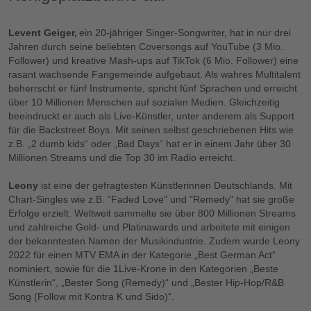
Levent Geiger,
ein 20-jähriger Singer-Songwriter, hat in nur drei
Jahren durch seine beliebten Coversongs auf YouTube (3 Mio.
Follower) und kreative Mash-ups auf TikTok (6 Mio. Follower) eine
rasant wachsende Fangemeinde aufgebaut. Als wahres Multitalent
beherrscht er fünf Instrumente, spricht fünf Sprachen und erreicht
über 10 Millionen Menschen auf sozialen Medien. Gleichzeitig
beeindruckt er auch als Live-Künstler, unter anderem als Support
für die Backstreet Boys. Mit seinen selbst geschriebenen Hits wie
z.B. „2 dumb kids“ oder „Bad Days“ hat er in einem Jahr über 30
Millionen Streams und die Top 30 im Radio erreicht.
Leony
ist eine der gefragtesten Künstlerinnen Deutschlands. Mit
Chart-Singles wie z.B. "Faded Love" und "Remedy" hat sie große
Erfolge erzielt. Weltweit sammelte sie über 800 Millionen Streams
und zahlreiche Gold- und Platinawards und arbeitete mit einigen
der bekanntesten Namen der Musikindustrie. Zudem wurde Leony
2022 für einen MTV EMA in der Kategorie „Best German Act“
nominiert, sowie für die 1Live-Krone in den Kategorien „Beste
Künstlerin“, „Bester Song (Remedy)“ und „Bester Hip-Hop/R&B
Song (Follow mit Kontra K und Sido)“.