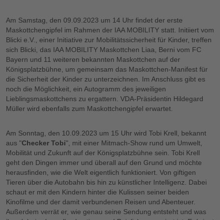
Am Samstag, den 09.09.2023 um 14 Uhr findet der erste
Maskottchengipfel im Rahmen der IAA MOBILITY statt. Initiiert vom
Blicki e.V., einer Initiative zur Mobilitätssicherheit für Kinder, treffen
sich Blicki, das IAA MOBILITY Maskottchen Liaa, Berni vom FC
Bayern und 11 weiteren bekannten Maskottchen auf der
Königsplatzbühne, um gemeinsam das Maskottchen-Manifest für
die Sicherheit der Kinder zu unterzeichnen. Im Anschluss gibt es
noch die Möglichkeit, ein Autogramm des jeweiligen
Lieblingsmaskottchens zu ergattern. VDA-Präsidentin Hildegard
Müller wird ebenfalls zum Maskottchengipfel erwartet.
Am Sonntag, den 10.09.2023 um 15 Uhr wird Tobi Krell, bekannt
aus "
Checker Tobi
", mit einer Mitmach-Show rund um Umwelt,
Mobilität und Zukunft auf der Königsplatzbühne sein. Tobi Krell
geht den Dingen immer und überall auf den Grund und möchte
herausfinden, wie die Welt eigentlich funktioniert. Von giftigen
Tieren über die Autobahn bis hin zu künstlicher Intelligenz. Dabei
schaut er mit den Kindern hinter die Kulissen seiner beiden
Kinofilme und der damit verbundenen Reisen und Abenteuer.
Außerdem verrät er, wie genau seine Sendung entsteht und was