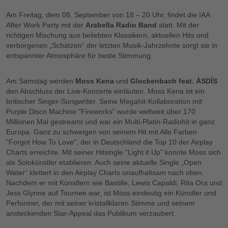
Am Freitag, dem 08. September von 18 – 20 Uhr, findet die IAA
After Work Party mit der
Arabella Radio Band
statt. Mit der
richtigen Mischung aus beliebten Klassikern, aktuellen Hits und
verborgenen „Schätzen“ der letzten Musik-Jahrzehnte sorgt sie in
entspannter Atmosphäre für beste Stimmung.
Am Samstag werden
Moss Kena
und
Glockenbach feat. ÁSDÍS
den Abschluss der Live-Konzerte einläuten. Moss Kena ist ein
britischer Singer-Songwriter. Seine Megahit-Kollaboration mit
Purple Disco Machine "Fireworks" wurde weltweit über 170
Millionen Mal gestreamt und war ein Multi-Platin-Radiohit in ganz
Europa. Ganz zu schweigen von seinem Hit mit Alle Farben
"Forgot How To Love", der in Deutschland die Top 10 der Airplay
Charts erreichte. Mit seiner Hitsingle “Light it Up” konnte Moss sich
als Solokünstler etablieren. Auch seine aktuelle Single „Open
Water“ klettert in den Airplay Charts unaufhaltsam nach oben.
Nachdem er mit Künstlern wie Bastille, Lewis Capaldi, Rita Ora und
Jess Glynne auf Tournee war, ist Moss eindeutig ein Künstler und
Performer, der mit seiner kristallklaren Stimme und seinem
ansteckenden Star-Appeal das Publikum verzaubert.