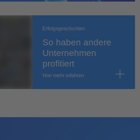
Erfolgsgeschichten
So haben andere
h
Unternehmen
profitiert
Hier mehr erfahren