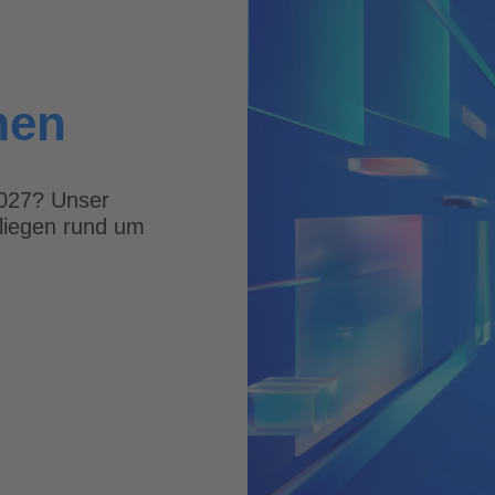
men
027? Unser
nliegen rund um