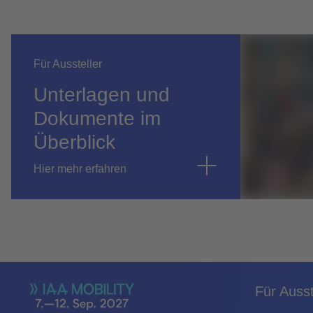
Für Aussteller
Unterlagen und
Dokumente im
Überblick
Hier mehr erfahren
Für Ausst