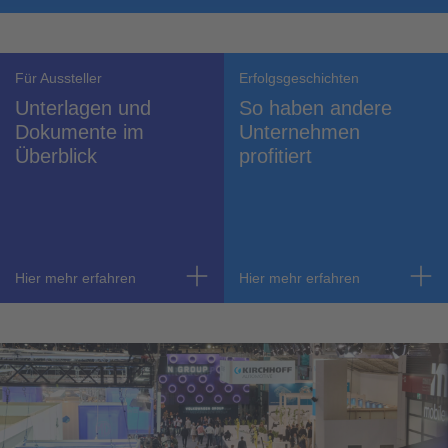
Für Aussteller
Erfolgsgeschichten
Unterlagen und
So haben andere
Dokumente im
Unternehmen
Überblick
profitiert
Hier mehr erfahren
Hier mehr erfahren