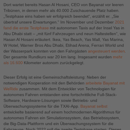
Dort wartet bereits Hasan Al Hosani, CEO von Bayanat vor leeren
Tribünen, in denen mehr als 40.000 Zuschauende Platz haben.
„Testphase eins haben wir erfolgreich beendet“, erzählt er. „Sie
übertraf unsere Erwartungen.“ Im November und Dezember
2021
fand die erste Testphase
mit autonomen Taxis auf der Insel Yas in
Abu Dhabi statt – „mit fünf Fahrzeugen und neun Haltestellen“, wie
Hasan Al Hosani erläutert. Ikea, Yas Beach, Yas Mall, Yas Marina,
W Hotel, Warner Bros Abu Dhabi, Etihad Arena, Ferrari World und
der Wasserpark konnten von den Fahrgästen
angesteuert werden
.
Der gesamte Rundkurs war 20 km lang. Insgesamt wurden
mehr
als 16.600
Kilometer autonom zurückgelegt.
Dieser Erfolg ist eine Gemeinschaftsleistung: Neben der
notwendigen Kooperation mit den Behörden
arbeitete Bayanat mit
WeRide
zusammen. Mit dem Entwickler von Technologien für
autonomes Fahren entstanden eine fortschrittliche Full-Stack-
Software, Hardware-Lösungen sowie Betriebs- und
Überwachungssysteme für die TXAI-App.
Bayanat selbst
entwickelte basierend auf einem hochmodernen Algorithmus für
autonomes Fahren ein Simulationssystem, das Betriebssystem,
die Big-Data-Plattform und ein Überwachungssystem für die
Fahrzeuge. Noch 2022 soll die zweite Testphase starten. Dieses