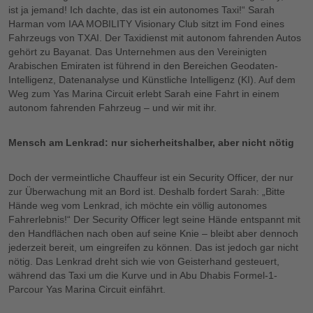
ist ja jemand! Ich dachte, das ist ein autonomes Taxi!“ Sarah
Harman vom IAA MOBILITY Visionary Club sitzt im Fond eines
Fahrzeugs von TXAI. Der Taxidienst mit autonom fahrenden Autos
gehört zu Bayanat. Das Unternehmen aus den Vereinigten
Arabischen Emiraten ist führend in den Bereichen Geodaten-
Intelligenz, Datenanalyse und Künstliche Intelligenz (KI). Auf dem
Weg zum Yas Marina Circuit erlebt Sarah eine Fahrt in einem
autonom fahrenden Fahrzeug – und wir mit ihr.
Mensch am Lenkrad: nur sicherheitshalber, aber nicht nötig
Doch der vermeintliche Chauffeur ist ein Security Officer, der nur
zur Überwachung mit an Bord ist. Deshalb fordert Sarah: „Bitte
Hände weg vom Lenkrad, ich möchte ein völlig autonomes
Fahrerlebnis!“ Der Security Officer legt seine Hände entspannt mit
den Handflächen nach oben auf seine Knie – bleibt aber dennoch
jederzeit bereit, um eingreifen zu können. Das ist jedoch gar nicht
nötig. Das Lenkrad dreht sich wie von Geisterhand gesteuert,
während das Taxi um die Kurve und in Abu Dhabis Formel-1-
Parcour Yas Marina Circuit einfährt.