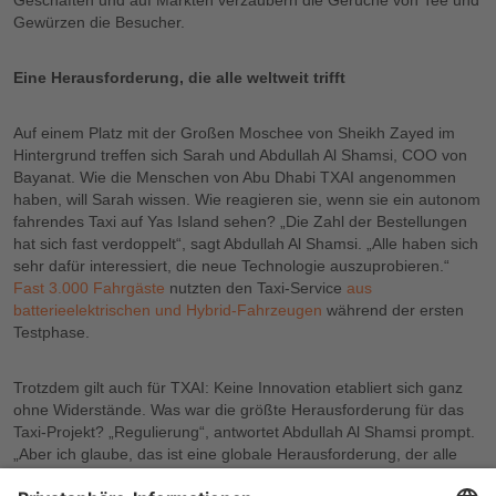
Geschäften und auf Märkten verzaubern die Gerüche von Tee und
Gewürzen die Besucher.
Eine Herausforderung, die alle weltweit trifft
Auf einem Platz mit der Großen Moschee von Sheikh Zayed im
Hintergrund treffen sich Sarah und Abdullah Al Shamsi, COO von
Bayanat. Wie die Menschen von Abu Dhabi TXAI angenommen
haben, will Sarah wissen. Wie reagieren sie, wenn sie ein autonom
fahrendes Taxi auf Yas Island sehen? „Die Zahl der Bestellungen
hat sich fast verdoppelt“, sagt Abdullah Al Shamsi. „Alle haben sich
sehr dafür interessiert, die neue Technologie auszuprobieren.“
Fast 3.000 Fahrgäste
nutzten den Taxi-Service
aus
batterieelektrischen und Hybrid-Fahrzeugen
während der ersten
Testphase.
Trotzdem gilt auch für TXAI: Keine Innovation etabliert sich ganz
ohne Widerstände. Was war die größte Herausforderung für das
Taxi-Projekt? „Regulierung“, antwortet Abdullah Al Shamsi prompt.
„Aber ich glaube, das ist eine globale Herausforderung, der alle
gegenüberstehen.“