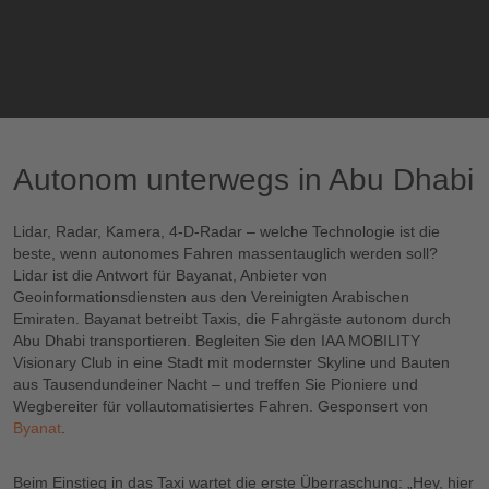
Bitte akzeptieren Sie
Funktionale Cookies,
um sich dieses
Autonom unterwegs in Abu Dhabi
Video anzusehen.
Autonom unterwegs in Abu Dhabi
Lidar, Radar, Kamera, 4-D-Radar – welche Technologie ist die
beste, wenn autonomes Fahren massentauglich werden soll?
Lidar ist die Antwort für Bayanat, Anbieter von
Geoinformationsdiensten aus den Vereinigten Arabischen
Emiraten. Bayanat betreibt Taxis, die Fahrgäste autonom durch
Abu Dhabi transportieren. Begleiten Sie den IAA MOBILITY
Visionary Club in eine Stadt mit modernster Skyline und Bauten
aus Tausendundeiner Nacht – und treffen Sie Pioniere und
Wegbereiter für vollautomatisiertes Fahren. Gesponsert von
Byanat
.
Beim Einstieg in das Taxi wartet die erste Überraschung: „Hey, hier