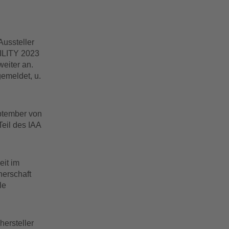
Aussteller
BILITY 2023
eiter an.
emeldet, u.
ptember von
eil des IAA
it im
nerschaft
le
ersteller