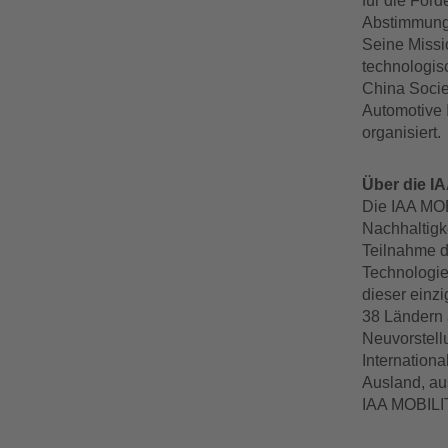
für die För
Abstimmung 
Seine Missio
technologis
China Socie
Automotive 
organisiert.
Über die I
Die IAA MOBI
Nachhaltigke
Teilnahme d
Technologie,
dieser einzi
38 Ländern 
Neuvorstell
Internation
Ausland, au
IAA MOBILIT