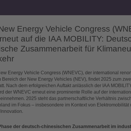
 New Energy Vehicle Congress (WN
erneut auf die IAA MOBILITY: Deuts
ische Zusammenarbeit für Klimaneutr
kehr
ew Energy Vehicle Congress (WNEVC), der international reno
 Bereich der New Energy Vehicles (NEV), findet 2025 zum zwei
tt. Nach dem erfolgreichen Auftakt anlässlich der IAA MOBILIT
d der WNEVC erneut eine prominente Rolle auf der internatio
einnehmen. 2025 steht das partnerschaftliche Verhältnis zwis
land im Fokus – insbesondere im Kontext von Elektromobilität
 Innovation.
Phase der deutsch-chinesischen Zusammenarbeit im industr