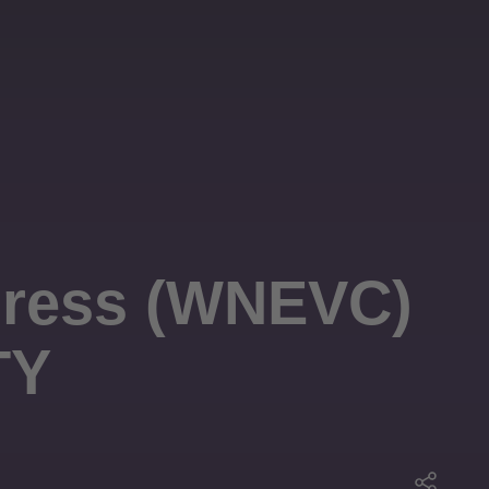
gress (WNEVC)
TY