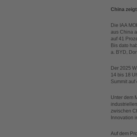
China zeig
Die IAA MOB
aus China a
auf 41 Proz
Bis dato ha
a. BYD, Don
Der 2025 W
14 bis 18 U
Summit auf
Unter dem M
industrielle
zwischen Ch
Innovation 
Auf dem Pro