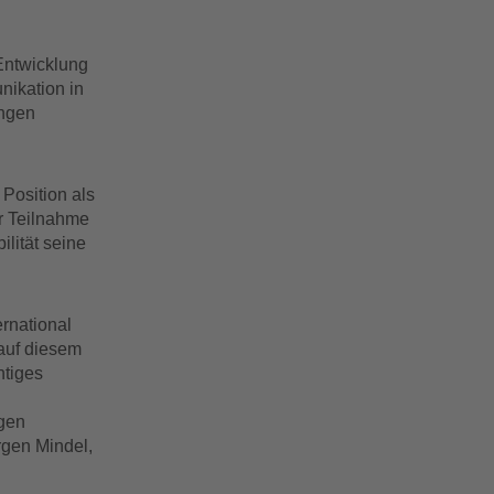
Entwicklung
nikation in
ungen
Position als
er Teilnahme
lität seine
rnational
 auf diesem
htiges
lgen
ürgen Mindel,