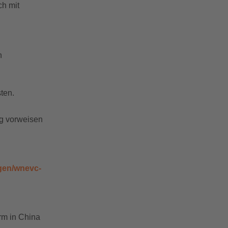
ch mit
n
ten.
ng vorweisen
gen/wnevc-
rm in China