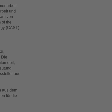
enarbeit.
rbeit und
sam von
 of the
logy (CAST)
ät,
. Die
tomobil,
deutung
ssteller aus
en aus dem
en für die