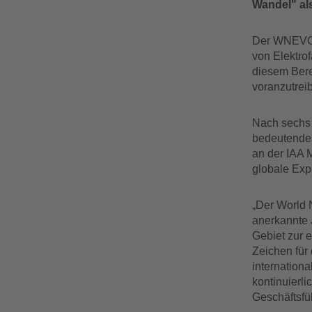
Wandel" al
Der WNEVC f
von Elektro
diesem Bere
voranzutrei
Nach sechs 
bedeutendes
an der IAA 
globale Exp
„Der World 
anerkannte J
Gebiet zur e
Zeichen für
internation
kontinuierli
Geschäftsfü