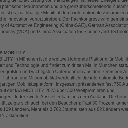
derung der Entwicklung von Fahrzeugen mit neuen Energien, die
politischer Maßnahmen und die grenzüberschreitende Zusamm
n ist es, nachhaltige Mobilität durch internationale Zusammena
che Innovation voranzutreiben. Der Fachkongress wird gemein
ty of Automotive Engineering (China-SAE), German Association
Industry (VDA) und China Association for Science and Techno
AA MOBILITY:
LITY in München ist die weltweit führende Plattform für Mobilit
it und Technologie und findet zum dritten Mal in München statt
er größten und wichtigsten Unternehmen aus den Bereichen Au
 Fahrrad und Mikromobilität verdeutlicht die internationale Be
gartigen Mobilitätsplattform. Insgesamt präsentierten fast 750 Au
auf der IAA MOBILITY 2023 über 300 Weltpremieren und
ungen. Jeder zweite Aussteller kam aus dem Ausland. Die hohe
alität zeigte sich auch bei den Besuchern: Fast 30 Prozent kam
s 109 Ländern. Mehr als 3.700 Journalisten aus 82 Ländern war
Y akkreditiert.