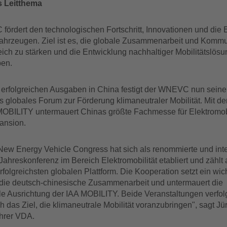
s Leitthema
ördert den technologischen Fortschritt, Innovationen und die 
fahrzeugen. Ziel ist es, die globale Zusammenarbeit und Kommu
ich zu stärken und die Entwicklung nachhaltiger Mobilitätslös
ben.
erfolgreichen Ausgaben in China festigt der WNEVC nun seine 
 globales Forum zur Förderung klimaneutraler Mobilität. Mit d
MOBILITY untermauert Chinas größte Fachmesse für Elektromobi
ansion.
New Energy Vehicle Congress hat sich als renommierte und inte
ahreskonferenz im Bereich Elektromobilität etabliert und zählt
rfolgreichsten globalen Plattform. Die Kooperation setzt ein wic
 die deutsch-chinesische Zusammenarbeit und untermauert die
ale Ausrichtung der IAA MOBILITY. Beide Veranstaltungen verfo
ch das Ziel, die klimaneutrale Mobilität voranzubringen", sagt J
hrer VDA.