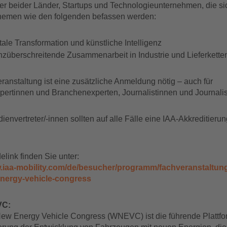
rer beider Länder, Startups und Technologieunternehmen, die si
hemen wie den folgenden befassen werden:
tale Transformation und künstliche Intelligenz
züberschreitende Zusammenarbeit in Industrie und Lieferkette
ranstaltung ist eine zusätzliche Anmeldung nötig – auch für
ertinnen und Branchenexperten, Journalistinnen und Journalis
ienvertreter/-innen sollten auf alle Fälle eine IAA-Akkreditieru
link finden Sie unter:
w.iaa-mobility.com/de/besucher/programm/fachveranstaltun
nergy-vehicle-congress
VC:
ew Energy Vehicle Congress (WNEVC) ist die führende Plattfo