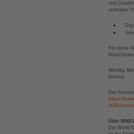
und Zuliefe
zentralen T
Digi
Gren
Für diese Ve
Branchenexp
Wichtig: Med
können.
Den Anmelde
https://ww
2025-new-e
Über WNE
Der World N