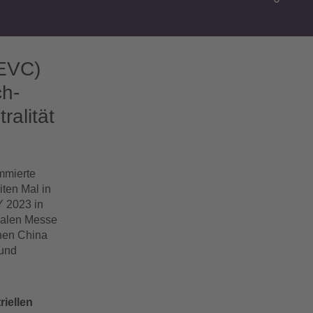
EVC)
ch-
alität
mmierte
ten Mal in
Y 2023 in
nalen Messe
chen China
 und
iellen