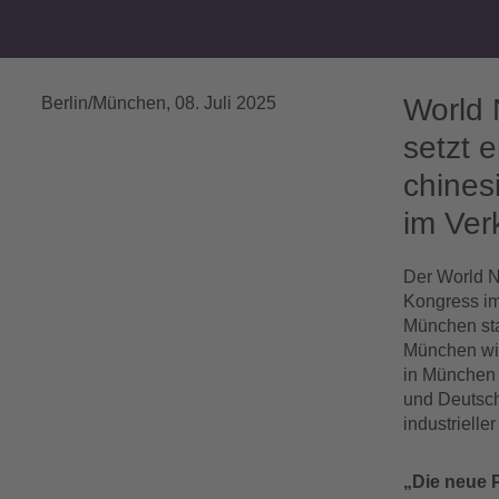
World
Berlin/München
,
08. Juli 2025
setzt 
chines
im Ver
Der World N
Kongress im
München sta
München wir
in München 
und Deutsch
industrieller
„Die neue 