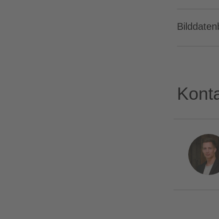
Bilddate
Kont