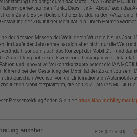
eranstaltung und bringt durch das Motto „It's All About MOBILIT
lattform perfekt auf den Punkt. Dass „It's All About“ auch das 
 ist kein Zufall. Es symbolisiert die Entwicklung der IAA zu einer 
 Gestaltung der Zukunft der Mobilität in all ihren Formen widmet.
eine der ältesten Messen der Welt, deren Wurzeln bis ins Jahr 
n. Im Laufe der Jahrzehnte hat sich aber nicht nur die Welt und
t verändert, sondern auch das Konzept der Mobilität – und dami
die Ausrichtung auf zukunftsweisende Lösungen wie Elektrofah
ahren und innovative Verkehrskonzepte betont die IAA MOBILI
 führend bei der Gestaltung der Mobilität der Zukunft zu sein. 
den strategischen Wechsel von der „Internationalen Automobil Au
zheitlichen Mobilitätsplattform, die seit 2021 als IAA MOBILITY f
ieser Pressemeldung finden Sie hier:
https://iaa-mobility.mediap
teilung ansehen
PDF (527.5 KB)