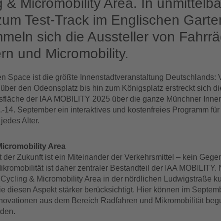
g & Micromobility Area. In unmittelba
um Test-Track im Englischen Garte
meln sich die Aussteller von Fahrrä
rn und Micromobility.
n Space ist die größte Innenstadtveranstaltung Deutschlands:
 über den Odeonsplatz bis hin zum Königsplatz erstreckt sich di
sfläche der IAA MOBILITY 2025 über die ganze Münchner Innen
9.-14. September ein interaktives und kostenfreies Programm für
jedes Alter.
icromobility Area
t der Zukunft ist ein Miteinander der Verkehrsmittel – kein Gege
kromobilität ist daher zentraler Bestandteil der IAA MOBILITY. 
 Cycling & Micromobility Area in der nördlichen Ludwigstraße k
ie diesen Aspekt stärker berücksichtigt. Hier können im Septem
novationen aus dem Bereich Radfahren und Mikromobilität begu
rden.