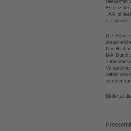
relevanten V
Essenz der P
„IAA“ bildet
die sich der
Die IAA ist 
zurückreiche
Gesellschaf
IAA. Durch 
autonomes F
Versprechen,
reflektiert 
zu einer gan
Bilder zu d
Pressemit