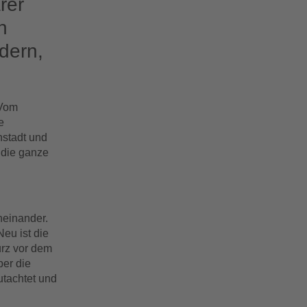
rer
n
dern,
 Vom
e
stadt und
 die ganze
neinander.
Neu ist die
urz vor dem
ber die
tachtet und