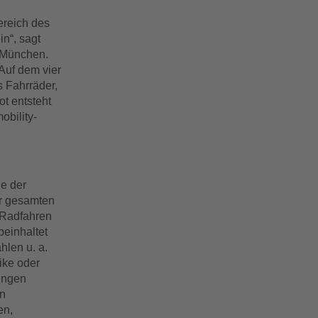
ereich des
n“, sagt
e München.
 Auf dem vier
 Fahrräder,
t entsteht
obility-
he der
er gesamten
 Radfahren
beinhaltet
len u. a.
ike oder
gungen
on
en,