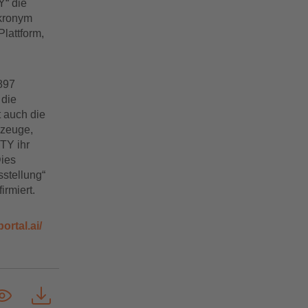
Y“ die
Akronym
Plattform,
1897
 die
t auch die
rzeuge,
TY ihr
Dies
sstellung“
irmiert.
ortal.ai/