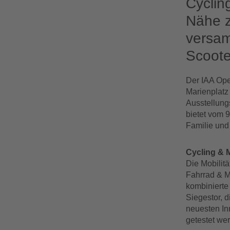
Cyclin
Nähe z
versam
Scoote
Der IAA Ope
Marienplatz
Ausstellung
bietet vom 
Familie und 
Cycling & M
Die Mobilitä
Fahrrad & Mi
kombinierte
Siegestor, d
neuesten In
getestet we