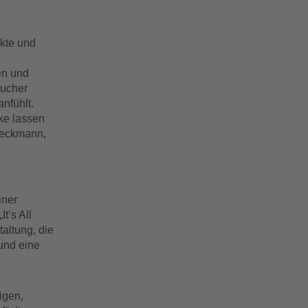
ukte und
en und
sucher
nfühlt.
ke lassen
Heckmann,
iner
t’s All
altung, die
 und eine
igen,