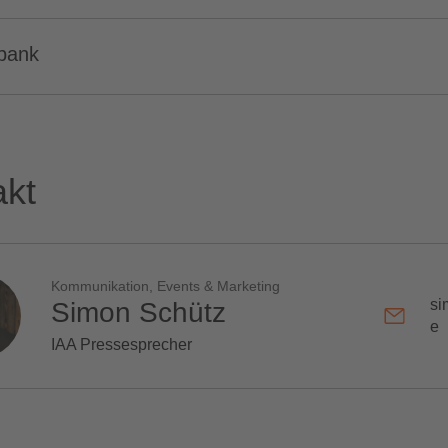
nbank
akt
Kommunikation, Events & Marketing
si
Simon Schütz
e
IAA Pressesprecher