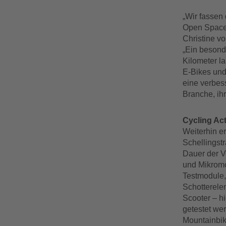
„Wir fassen 
Open Space 
Christine v
„Ein besonde
Kilometer l
E-Bikes und
eine verbes
Branche, ih
Cycling Act
Weiterhin e
Schellingst
Dauer der V
und Mikromob
Testmodule,
Schotterele
Scooter – h
getestet we
Mountainbike