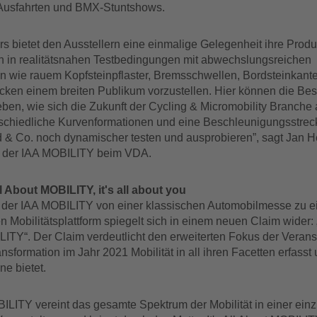
Ausfahrten und BMX-Stuntshows.
rs bietet den Ausstellern eine einmalige Gelegenheit ihre Prod
n in realitätsnahen Testbedingungen mit abwechslungsreichen
n wie rauem Kopfsteinpflaster, Bremsschwellen, Bordsteinkant
ecken einem breiten Publikum vorzustellen. Hier können die Be
ben, wie sich die Zukunft der Cycling & Micromobility Branche a
schiedliche Kurvenformationen und eine Beschleunigungsstrec
d & Co. noch dynamischer testen und ausprobieren”, sagt Jan 
er der IAA MOBILITY beim VDA.
ll About MOBILITY, it's all about you
der IAA MOBILITY von einer klassischen Automobilmesse zu e
Mobilitätsplattform spiegelt sich in einem neuen Claim wider: „I
ITY“. Der Claim verdeutlicht den erweiterten Fokus der Veranst
ransformation im Jahr 2021 Mobilität in all ihren Facetten erfasst
e bietet.
ILITY vereint das gesamte Spektrum der Mobilität in einer einz