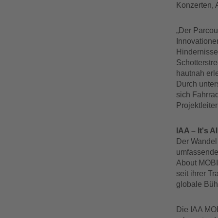
Konzerten, 
„Der Parcou
Innovatione
Hindernisse
Schotterstr
hautnah erle
Durch unter
sich Fahrra
Projektleit
IAA – It's A
Der Wandel 
umfassenden 
About MOBIL
seit ihrer T
globale Bühn
Die IAA MOB