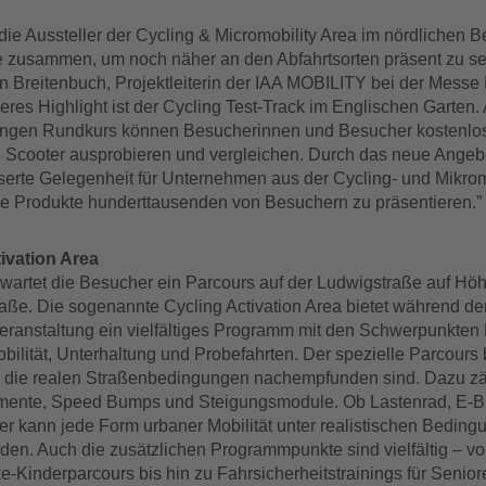
die Aussteller der Cycling & Micromobility Area im nördlichen B
zusammen, um noch näher an den Abfahrtsorten präsent zu sei
on Breitenbuch, Projektleiterin der IAA MOBILITY bei der Mess
res Highlight ist der Cycling Test-Track im Englischen Garten.
angen Rundkurs können Besucherinnen und Besucher kostenlos
 Scooter ausprobieren und vergleichen. Durch das neue Angebo
serte Gelegenheit für Unternehmen aus der Cycling- und Mikrom
re Produkte hunderttausenden von Besuchern zu präsentieren.”
ivation Area
rwartet die Besucher ein Parcours auf der Ludwigstraße auf Hö
raße. Die sogenannte Cycling Activation Area bietet während d
eranstaltung ein vielfältiges Programm mit den Schwerpunkten
ilität, Unterhaltung und Probefahrten. Der spezielle Parcours 
 die realen Straßenbedingungen nachempfunden sind. Dazu zäh
mente, Speed Bumps und Steigungsmodule. Ob Lastenrad, E-B
ier kann jede Form urbaner Mobilität unter realistischen Bedin
rden. Auch die zusätzlichen Programmpunkte sind vielfältig – v
-Kinderparcours bis hin zu Fahrsicherheitstrainings für Senior