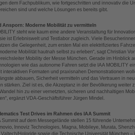
igen dem Fachpublikum, wie fortgeschritten und innovativ die 
ereichen sind und welche Lösungen es bereits gibt.
 Ansporn: Moderne Mobilität zu vermitteln
BILITY steht wie kaum eine andere Veranstaltung für Innovati
sie ist Erlebniswelt und Testlabor zugleich. Viele Besucherinne
zen die Gelegenheit, zum ersten Mal ein elektrifiziertes Fahrz
oderne Mobilität hautnah selbst zu erleben“, sagt Christian Vor
reichsleiter Mobility der Messe München. Gerade im Hinblick a
hnologien wie das autonome Fahren setzt die IAA MOBILITY ein
it interaktiven Formaten und praxisnahen Demonstrationen woll
ngste abbauen, Sicherheit vermitteln und das Vertrauen in ne
 stärken. Ziel ist es, die Akzeptanz in der Bevölkerung weiter z
andel hin zu einer vernetzten, sicheren und nachhaltigen Mobil
ten“, ergänzt VDA-Geschäftsführer Jürgen Mindel.
ematics Test Drives im Rahmen des IAA Summit
 Summit auf dem Messegelände stellen 15 führende Unterneh
movio, Innoviz Technologies, Magna, Mobileye, Murata, Shenz
 Valtech/Holoride sowie die Technische Universität München –