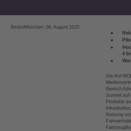
Berlin/München
,
06. August 2025
Rek
Pil
Hoc
4 l
War
Die IAA MO
Medienvertre
Bereich Adv
Summit auf 
Produkte au
Infrastruktu
Nutzung von
Fahrverhalt
Fahrzeugflo