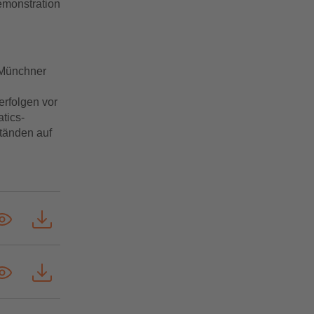
emonstration
 Münchner
erfolgen vor
tics-
ständen auf