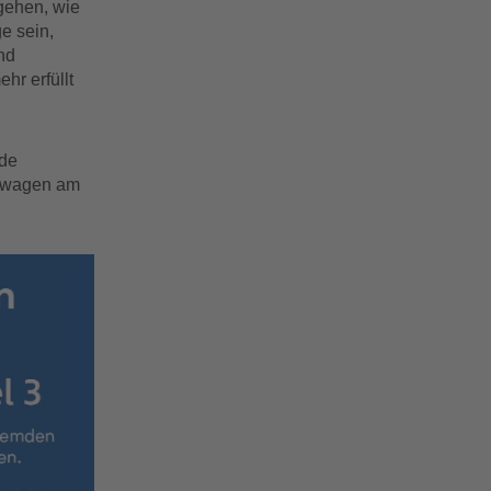
gehen, wie
e sein,
nd
hr erfüllt
nde
kswagen am