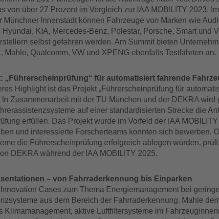
lus von über 27 Prozent im Vergleich zur IAA MOBILITY 2023. I
r Münchner Innenstadt können Fahrzeuge von Marken wie Audi
, Hyundai, KIA, Mercedes-Benz, Polestar, Porsche, Smart und
rstellern selbst gefahren werden. Am Summit bieten Unterneh
, Mahle, Qualcomm, VW und XPENG ebenfalls Testfahrten an.
t: „Führerscheinprüfung“ für automatisiert fahrende Fahrz
es Highlight ist das Projekt „Führerscheinprüfung für automatis
 In Zusammenarbeit mit der TU München und der DEKRA wird g
rerassistenzsysteme auf einer standardisierten Strecke die A
rüfung erfüllen. Das Projekt wurde im Vorfeld der IAA MOBILITY
ben und interessierte Forscherteams konnten sich bewerben. 
eme die Führerscheinprüfung erfolgreich ablegen würden, prüft
 von DEKRA während der IAA MOBILITY 2025.
äsentationen – von Fahrraderkennung bis Einparken
t Innovation Cases zum Thema Energiemanagement bei gerin
enzsysteme aus dem Bereich der Fahrraderkennung. Mahle demo
es Klimamanagement, aktive Luftfiltersysteme im Fahrzeuginne