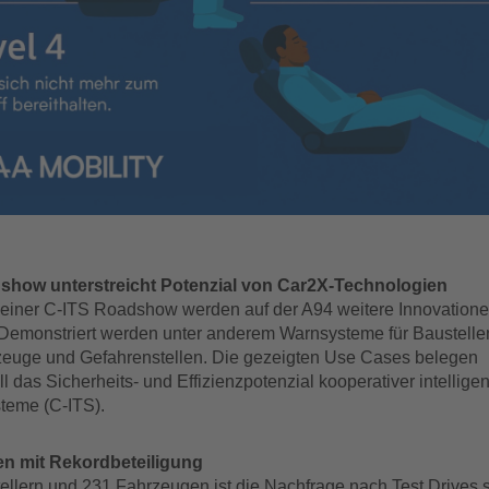
show unterstreicht Potenzial von Car2X-Technologien
iner C-ITS Roadshow werden auf der A94 weitere Innovation
. Demonstriert werden unter anderem Warnsysteme für Baustelle
zeuge und Gefahrenstellen. Die gezeigten Use Cases belegen
l das Sicherheits- und Effizienzpotenzial kooperativer intelligen
teme (C-ITS).
en mit Rekordbeteiligung
tellern und 231 Fahrzeugen ist die Nachfrage nach Test Drives 