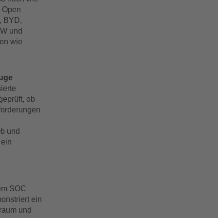
m Open
, BYD,
 VW und
men wie
euge
ierte
eprüft, ob
nforderungen
Ob und
 ein
gem SOC
nstriert ein
nraum und