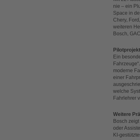
nie – ein P
Space in de
Chery, Ford
weiteren He
Bosch, GAC
Pilotprojek
Ein besonder
Fahrzeuge“.
moderne Fah
einer Fahrp
ausgeschrie
welche Syst
Fahrlehrer
Weitere Pr
Bosch zeig
oder Assist
KI-gestützt