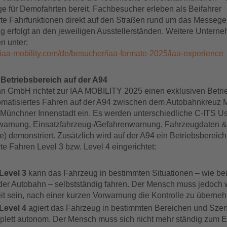
e für Demofahrten bereit. Fachbesucher erleben als Beifahrer
rte Fahrfunktionen direkt auf den Straßen rund um das Messege
ng erfolgt an den jeweiligen Ausstellerständen. Weitere Untern
en unter:
.iaa-mobility.com/de/besucher/iaa-formate-2025/iaa-experience
 Betriebsbereich auf der A94
n GmbH richtet zur IAA MOBILITY 2025 einen exklusiven Betri
omatisiertes Fahren auf der A94 zwischen dem Autobahnkreuz
 Münchner Innenstadt ein. Es werden unterschiedliche C-ITS 
warnung, Einsatzfahrzeug-/Gefahrenwarnung, Fahrzeugdaten &
) demonstriert. Zusätzlich wird auf der A94 ein Betriebsbereich
te Fahren Level 3 bzw. Level 4 eingerichtet:
Level 3
kann das Fahrzeug in bestimmten Situationen – wie be
der Autobahn – selbstständig fahren. Der Mensch muss jedoch 
it sein, nach einer kurzen Vorwarnung die Kontrolle zu überne
Level 4
agiert das Fahrzeug in bestimmten Bereichen und Szen
lett autonom. Der Mensch muss sich nicht mehr ständig zum Ei