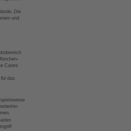
lände. Die
ehmen und
ebsbereich
 München-
Use Cases
 für das
ispielsweise
weiterhin
hmen.
arien
ngriff