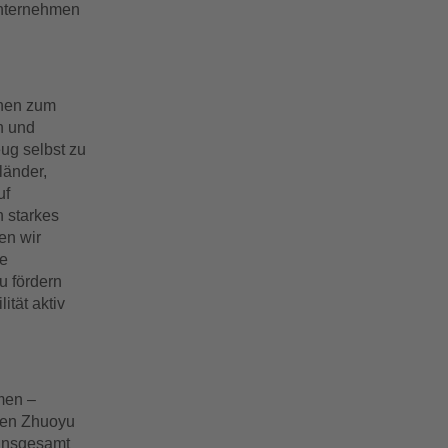
Unternehmen
onen zum
n und
eug selbst zu
länder,
uf
 starkes
en wir
ue
u fördern
ität aktiv
men –
hen Zhuoyu
 insgesamt