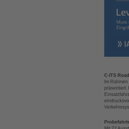
C-ITS Road
Im Rahmen e
präsentiert
Einsatzfahr
eindrucksvol
Verkehrssys
Probefahrt
Mit 22 Auss