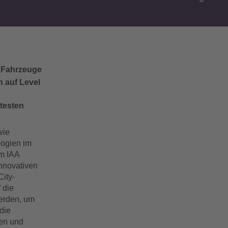
e Fahrzeuge
 auf Level
testen
wie
logien im
m IAA
nnovativen
ity-
 die
erden, um
die
nen und