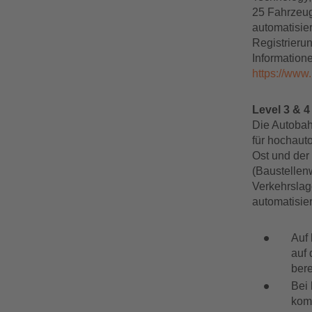
25 Fahrzeug
automatisie
Registrieru
Information
https://www
Level 3 & 4
Die Autobah
für hochaut
Ost und der
(Baustellen
Verkehrslage
automatisier
Auf
auf 
bere
Bei
komp