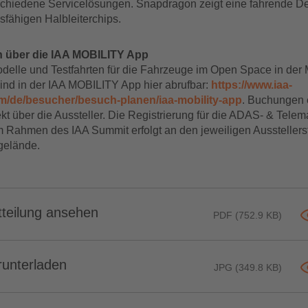
schiedene Servicelösungen. Snapdragon zeigt eine fahrende D
sfähigen Halbleiterchips.
über die IAA MOBILITY App
elle und Testfahrten für die Fahrzeuge im Open Space in der
sind in der IAA MOBILITY App hier abrufbar:
https://www.iaa-
om/de/besucher/besuch-planen/iaa-mobility-app
. Buchungen 
ekt über die Aussteller. Die Registrierung für die ADAS- & Telema
im Rahmen des IAA Summit erfolgt an den jeweiligen Aussteller
elände.
teilung ansehen
PDF (752.9 KB)
runterladen
JPG (349.8 KB)