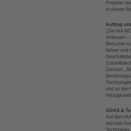
Projekte ze
in diesen B
Auftrag und
„Die IAA MO
Anfassen – 
Besucher nut
fahren und m
Geschäftsbe
Zukunftstec
Zeichen. „M
Berührungsä
Technologien
und so den W
mitzugestal
ADAS & Tel
Auf dem IAA
darunter Au
Technology,