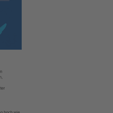
en
n,
ter
so hoch wie