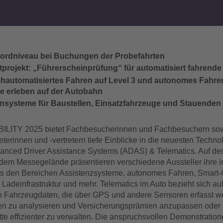
ordniveau bei Buchungen der Probefahrten
otprojekt: „Führerscheinprüfung“ für automatisiert fahrend
hautomatisiertes Fahren auf Level 3 und autonomes Fahren
ive erleben auf der Autobahn
nsysteme für Baustellen, Einsatzfahrzeuge und Stauenden 
BILITY 2025 bietet Fachbesucherinnen und Fachbesuchern so
terinnen und -vertretern tiefe Einblicke in die neuesten Techno
anced Driver Assistance Systems (ADAS) & Telematics. Auf de
dem Messegelände präsentieren verschiedene Aussteller ihre i
s den Bereichen Assistenzsysteme, autonomes Fahren, Smart-C
r, Ladeinfrastruktur und mehr. Telematics im Auto bezieht sich auf
 Fahrzeugdaten, die über GPS und andere Sensoren erfasst w
en zu analysieren und Versicherungsprämien anzupassen oder 
tte effizienter zu verwalten. Die anspruchsvollen Demonstratio