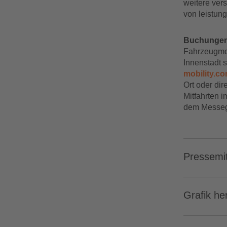
weitere ver
von leistung
Buchungen 
Fahrzeugmod
Innenstadt 
mobility.c
Ort oder dir
Mitfahrten 
dem Messeg
Pressemit
Grafik he