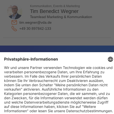
Kommunikation, Events & Marketing
Tim Benedict Wegner
Teamlead Marketing & Kommunikation
tim.wegner@vda.de
+49 30 897842-133
Für Aussteller
Allgemein
Besucher
Service