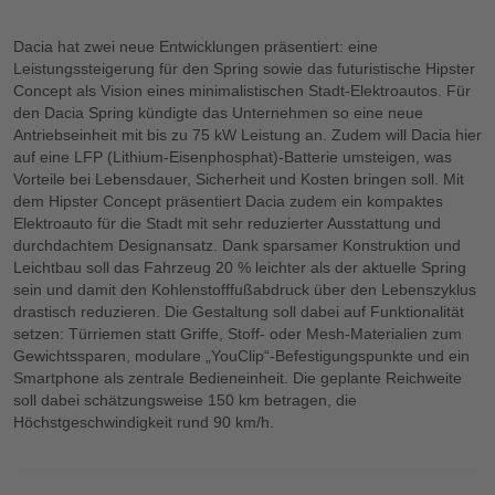
Dacia hat zwei neue Entwicklungen präsentiert: eine
Leistungssteigerung für den Spring sowie das futuristische Hipster
Concept als Vision eines minimalistischen Stadt-Elektroautos. Für
den Dacia Spring kündigte das Unternehmen so eine neue
Antriebseinheit mit bis zu 75 kW Leistung an. Zudem will Dacia hier
auf eine LFP (Lithium-Eisenphosphat)-Batterie umsteigen, was
Vorteile bei Lebensdauer, Sicherheit und Kosten bringen soll. Mit
dem Hipster Concept präsentiert Dacia zudem ein kompaktes
Elektroauto für die Stadt mit sehr reduzierter Ausstattung und
durchdachtem Designansatz. Dank sparsamer Konstruktion und
Leichtbau soll das Fahrzeug 20 % leichter als der aktuelle Spring
sein und damit den Kohlenstofffußabdruck über den Lebenszyklus
drastisch reduzieren. Die Gestaltung soll dabei auf Funktionalität
setzen: Türriemen statt Griffe, Stoff- oder Mesh-Materialien zum
Gewichtssparen, modulare „YouClip“-Befestigungspunkte und ein
Smartphone als zentrale Bedieneinheit. Die geplante Reichweite
soll dabei schätzungsweise 150 km betragen, die
Höchstgeschwindigkeit rund 90 km/h.