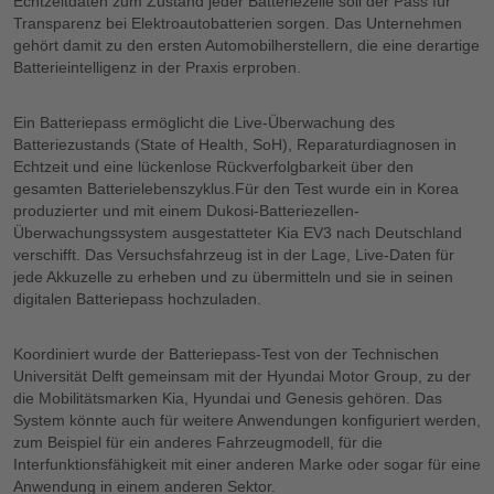
Echtzeitdaten zum Zustand jeder Batteriezelle soll der Pass für
Transparenz bei Elektroautobatterien sorgen. Das Unternehmen
gehört damit zu den ersten Automobilherstellern, die eine derartige
Batterieintelligenz in der Praxis erproben.
Ein Batteriepass ermöglicht die Live-Überwachung des
Batteriezustands (State of Health, SoH), Reparaturdiagnosen in
Echtzeit und eine lückenlose Rückverfolgbarkeit über den
gesamten Batterielebenszyklus.Für den Test wurde ein in Korea
produzierter und mit einem Dukosi-Batteriezellen-
Überwachungssystem ausgestatteter Kia EV3 nach Deutschland
verschifft. Das Versuchsfahrzeug ist in der Lage, Live-Daten für
jede Akkuzelle zu erheben und zu übermitteln und sie in seinen
digitalen Batteriepass hochzuladen.
Koordiniert wurde der Batteriepass-Test von der Technischen
Universität Delft gemeinsam mit der Hyundai Motor Group, zu der
die Mobilitätsmarken Kia, Hyundai und Genesis gehören. Das
System könnte auch für weitere Anwendungen konfiguriert werden,
zum Beispiel für ein anderes Fahrzeugmodell, für die
Interfunktionsfähigkeit mit einer anderen Marke oder sogar für eine
Anwendung in einem anderen Sektor.