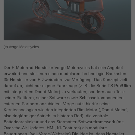
(c) Verge Motorcycles
Der E-Motorrad-Hersteller Verge Motorcycles hat sein Angebot
erweitert und stellt nun einen modularen Technologie-Baukasten
für Hersteller von E-Zweirädern zur Verfügung. Das Konzept zielt
darauf ab, nicht nur eigene Fahrzeuge (z. B. die Serie TS Pro/Ultra
mit integriertem Donut-Motor) zu verkaufen, sondern auch Teile
seiner Plattform, seiner Software sowie Schlüsselkomponenten
externen Partnern anzubieten. Verge nutzt hierfür seine
Kerntechnologien wie den integrierten Rim-Motor („Donut-Motor“,
also ringförmiger Antrieb im hinteren Rad), die zentrale
Batteriearchitektur und das Starmatter-Softwareframework (mit
Over-the-Air Updates, HMI, KI-Features) als modulare
Baugruppen. (vgl. Verge-Webseite) Die Idee ist, dass Hersteller