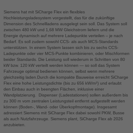
Siemens hat mit SiCharge Flex ein flexibles
Hochleistungsladesystem vorgestellt, das für die zukünftige
Dimension des Schnellladens ausgelegt sein soll. Das System soll
zwischen 480 kW und 1,68 MW Gleichstrom liefern und die
Energie dynamisch auf mehrere Ladepunkte verteilen – je nach
Bedarf. Es soll zudem sowohl CCS- als auch MCS-Standards
unterstützen. In einem System lassen sich bis zu sechs CCS-
Ladepunkte oder vier MCS-Punkte kombinieren, oder Mischformen
beider Standards. Die Leistung soll wiederum in Schritten von 80
kW bzw. 120 kW verteilt werden können — so soll das System
Fahrzeuge optimal bedienen können, selbst wenn mehrere
gleichzeitig laden.Durch die kompakte Bauweise erreicht SiCharge
Flex eine hohe Leistungsdichte (bis zu 656 kW/m²) und erlaubt
den Einbau auch in beengten Flächen, inklusive einer
Wandplatzierung. Dispenser (Ladestationen) sollen außerdem bis
zu 300 m vom zentralen Leistungsteil entfernt aufgestellt werden
können (Boden-, Wand- oder Überkopfmontage). Insgesamt
adressiert Siemens mit SiCharge Flex dabei sowohl PKW, Busse
als auch Nutzfahrzeuge. Siemens plant, SiCharge Flex ab 2026
anzubieten.