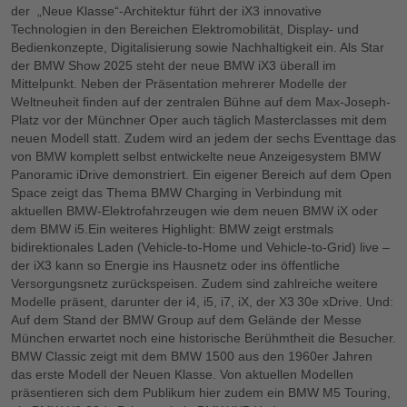
der „Neue Klasse“-Architektur führt der iX3 innovative
Technologien in den Bereichen Elektromobilität, Display‑ und
Bedienkonzepte, Digitalisierung sowie Nachhaltigkeit ein. Als Star
der BMW Show 2025 steht der neue BMW iX3 überall im
Mittelpunkt. Neben der Präsentation mehrerer Modelle der
Weltneuheit finden auf der zentralen Bühne auf dem Max-Joseph-
Platz vor der Münchner Oper auch täglich Masterclasses mit dem
neuen Modell statt. Zudem wird an jedem der sechs Eventtage das
von BMW komplett selbst entwickelte neue Anzeigesystem BMW
Panoramic iDrive demonstriert. Ein eigener Bereich auf dem Open
Space zeigt das Thema BMW Charging in Verbindung mit
aktuellen BMW-Elektrofahrzeugen wie dem neuen BMW iX oder
dem BMW i5.Ein weiteres Highlight: BMW zeigt erstmals
bidirektionales Laden (Vehicle‑to‑Home und Vehicle‑to‑Grid) live –
der iX3 kann so Energie ins Hausnetz oder ins öffentliche
Versorgungsnetz zurückspeisen. Zudem sind zahlreiche weitere
Modelle präsent, darunter der i4, i5, i7, iX, der X3 30e xDrive. Und:
Auf dem Stand der BMW Group auf dem Gelände der Messe
München erwartet noch eine historische Berühmtheit die Besucher.
BMW Classic zeigt mit dem BMW 1500 aus den 1960er Jahren
das erste Modell der Neuen Klasse. Von aktuellen Modellen
präsentieren sich dem Publikum hier zudem ein BMW M5 Touring,