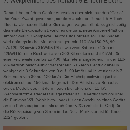
7. Weltpremiere des Renault 5 E-Tech Electric
Renault hat auf dem Genfer Autosalon aber nicht nur den “Car of
the Year”-Award gewonnen, sondern auch den Renault 5 E-Tech
Electric als neuen Elektro-Kleinwagen vorgestellt, dass gleichzeitig
das erste Elektroauto ist, welches die ganz neue Ampere-Plattform
AmpR Small für kompakte Elektroautos nutzen soll. Der Wagen
wird anfangs in drei Motorisierungen mit 110 kW/150 PS, 90
kW/120 PS sowie70 kW/95 PS sowie zwei Batteriegrößen mit
42kWH für eine Reichweite von 300 Kilometern und 52-kWh für
eine Reichweite von bis zu 400 Kilometern angeboten. In der 110-
kW-Version beschleunigt der Renault 5 E-Tech Electric dabei in
weniger als 8 Sekunden von 0 auf 100 km/h und in weniger als 7
Sekunden von 80 auf 120 km/h. Die Höchstgeschwindigkeit ist
elektronisch auf 150 km/h begrenzt. Der R5 ist dazu Renaults
erstes Modell, das mit dem neuen bidirektionalen 11-kW-
Wechselstrom-Ladegerät ausgestattet ist. Es verfügt sowohl über
die Funktion V2L (Vehicle-to-Load) für den Anschluss eines Geräts
an die Fahrzeugbatterie als auch über V2G (Vehicle-to-Grid) für
die Rückspeisung von Strom in das Netz. Marktstart ist für Ende
2024 geplant.