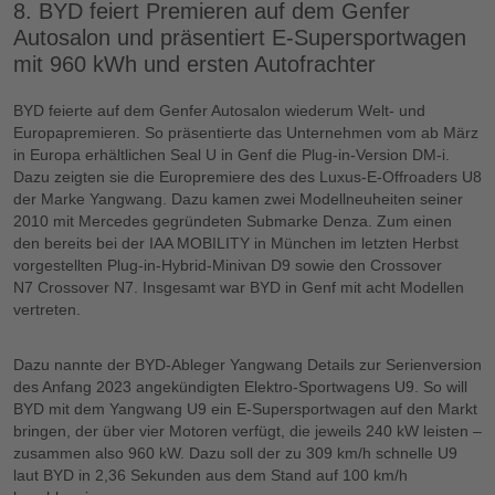
8. BYD feiert Premieren auf dem Genfer
Autosalon und präsentiert E-Supersportwagen
mit 960 kWh und ersten Autofrachter
BYD feierte auf dem Genfer Autosalon wiederum Welt- und
Europapremieren. So präsentierte das Unternehmen vom ab März
in Europa erhältlichen Seal U in Genf die Plug-in-Version DM-i.
Dazu zeigten sie die Europremiere des des Luxus-E-Offroaders U8
der Marke Yangwang. Dazu kamen zwei Modellneuheiten seiner
2010 mit Mercedes gegründeten Submarke Denza. Zum einen
den bereits bei der IAA MOBILITY in München im letzten Herbst
vorgestellten Plug-in-Hybrid-Minivan D9 sowie den Crossover
N7 Crossover N7. Insgesamt war BYD in Genf mit acht Modellen
vertreten.
Dazu nannte der BYD-Ableger Yangwang Details zur Serienversion
des Anfang 2023 angekündigten Elektro-Sportwagens U9. So will
BYD mit dem Yangwang U9 ein E-Supersportwagen auf den Markt
bringen, der über vier Motoren verfügt, die jeweils 240 kW leisten –
zusammen also 960 kW. Dazu soll der zu 309 km/h schnelle U9
laut BYD in 2,36 Sekunden aus dem Stand auf 100 km/h