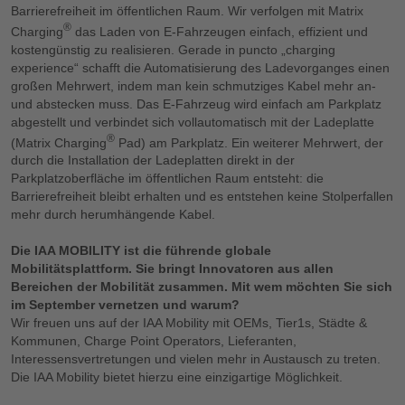
Barrierefreiheit im öffentlichen Raum. Wir verfolgen mit Matrix
®
Charging
das Laden von E-Fahrzeugen einfach, effizient und
kostengünstig zu realisieren. Gerade in puncto „charging
experience“ schafft die Automatisierung des Ladevorganges einen
großen Mehrwert, indem man kein schmutziges Kabel mehr an-
und abstecken muss. Das E-Fahrzeug wird einfach am Parkplatz
abgestellt und verbindet sich vollautomatisch mit der Ladeplatte
®
(Matrix Charging
Pad) am Parkplatz. Ein weiterer Mehrwert, der
durch die Installation der Ladeplatten direkt in der
Parkplatzoberfläche im öffentlichen Raum entsteht: die
Barrierefreiheit bleibt erhalten und es entstehen keine Stolperfallen
mehr durch herumhängende Kabel.
Die IAA MOBILITY ist die führende globale
Mobilitätsplattform. Sie bringt Innovatoren aus allen
Bereichen der Mobilität zusammen. Mit wem möchten Sie sich
im September vernetzen und warum?
Wir freuen uns auf der IAA Mobility mit OEMs, Tier1s, Städte &
Kommunen, Charge Point Operators, Lieferanten,
Interessensvertretungen und vielen mehr in Austausch zu treten.
Die IAA Mobility bietet hierzu eine einzigartige Möglichkeit.