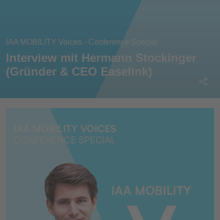
IAA MOBILITY Voices - Conference Special
Interview mit Hermann Stockinger
(Gründer & CEO Easelink)