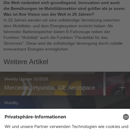
Die Welt verändert sich grundlegend. Innovation und auch
die Bemühungen im Mobilitätssektor sind größer als je zuvor.
Was ist Ihre Vision von der Welt in 20 Jahren?
In 20 Jahren werden wir eine vollständige Vernetzung zwischen
dem Mobilitäts- und dem Energiesystem erreicht haben. Als
fahrender Batteriespeicher bieten E-Fahrzeuge neben der
Funktion "Mobilität" auch die Funktion "Flexibilität für das
Stromnetz". Diese wird die vollständige Versorgung durch volatile
erneuerbare Energien ermöglichen.
Weitere Artikel
Weekly Update 31/2026
Mercedes, Hyundai, GE Aerospace
Mobility
Hyundai AllDayEnergy: V2X-Dienste gebündelt
Mobility