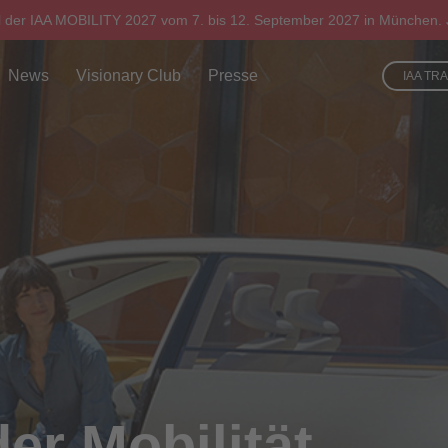
l der IAA MOBILITY 2027 vom 7. bis 12. September 2027 in München. J
News
Visionary Club
Presse
IAA TR
er Mobilität