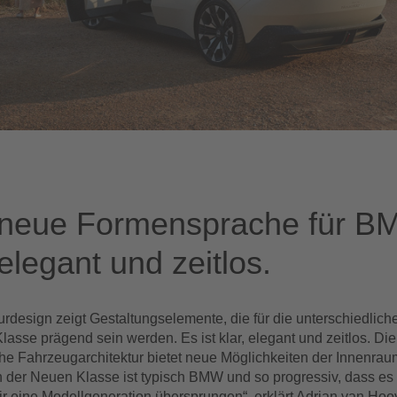
 neue Formensprache für B
 elegant und zeitlos.
urdesign zeigt Gestaltungselemente, die für die unterschiedlic
asse prägend sein werden. Es ist klar, elegant und zeitlos. Die
sche Fahrzeugarchitektur bietet neue Möglichkeiten der Innenrau
 der Neuen Klasse ist typisch BMW und so progressiv, dass es 
wir eine Modellgeneration übersprungen“, erklärt Adrian van Ho