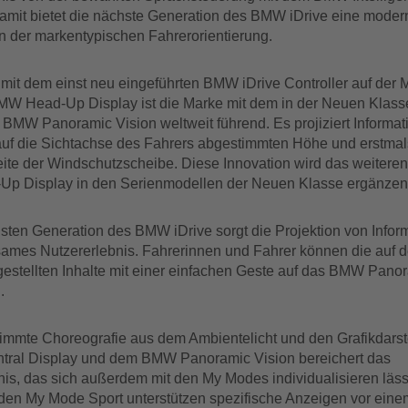
Damit bietet die nächste Generation des BMW iDrive eine moder
on der markentypischen Fahrerorientierung.
 mit dem einst neu eingeführten BMW iDrive Controller auf der M
W Head-Up Display ist die Marke mit dem in der Neuen Klass
 BMW Panoramic Vision weltweit führend. Es projiziert Informat
 auf die Sichtachse des Fahrers abgestimmten Höhe und erstmal
ite der Windschutzscheibe. Diese Innovation wird das weiteren
p Display in den Serienmodellen der Neuen Klasse ergänzen
hsten Generation des BMW iDrive sorgt die Projektion von Inform
ames Nutzererlebnis. Fahrerinnen und Fahrer können die auf 
gestellten Inhalte mit einer einfachen Geste auf das BMW Pano
.
immte Choreografie aus dem Ambientelicht und den Grafikdars
tral Display und dem BMW Panoramic Vision bereichert das
nis, das sich außerdem mit den My Modes individualisieren läss
den My Mode Sport unterstützen spezifische Anzeigen vor eine