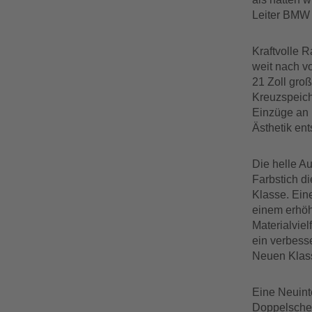
Leiter BMW
Kraftvolle 
weit nach v
21 Zoll gro
Kreuzspeich
Einzüge an 
Ästhetik ent
Die helle Au
Farbstich d
Klasse. Ein
einem erhöh
Materialviel
ein verbess
Neuen Klass
Eine Neuint
Doppelschein