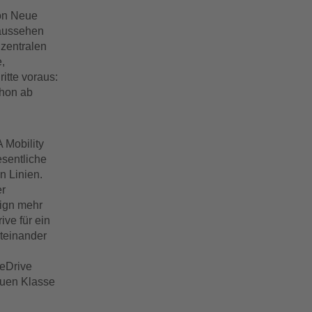
on Neue
aussehen
 zentralen
,
itte voraus:
chon ab
 Mobility
esentliche
 Linien.
er
sign mehr
ve für ein
iteinander
 eDrive
euen Klasse