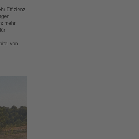
hr Effizienz
ingen
n: mehr
für
itel von