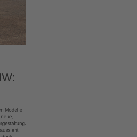
MW:
hen Modelle
 neue,
mgestaltung.
aussieht,
oydonk,