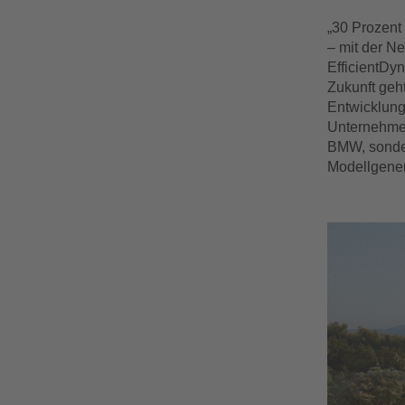
„30 Prozent
– mit der N
EfficientDy
Zukunft geh
Entwicklung
Unternehmen
BMW, sonder
Modellgener