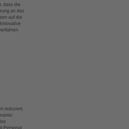
r, dass die
erung an das
sen auf die
 Innovative
verfahren
o anzusehen.
 reduziert.
oramic
das
nt Personal