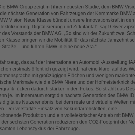
Die BMW Group zeigt mit ihrer neuesten Studie, dem BMW Visi
e die nächste Generation von Fahrzeugen der Kernmarke BMW 
BMW Vision Neue Klasse bündelt unsere Innovationskraft in den
ektrifizierung, Digitalisierung und Zirkularität“, sagt Oliver Zipse
r des Vorstands der BMW AG. „So sind wir der Zukunft zwei Schr
n Klasse bringen wir die Mobilität für das nächste Jahrzehnt s
e Straße – und führen BMW in eine neue Ära.“
ahrzeug, das auf der Internationalen Automobil-Ausstellung IAA
hen erstmals öffentlich gezeigt wird, hat eine klare, auf das W
Formensprache mit großzügigen Flächen und wenigen markanten
tische Merkmale wie die BMW Niere und der Hofmeisterknick d
rgrafik rücken dadurch stärker in den Fokus. So strahlt das De
n je. Im Innenraum sorgt die nächste Generation des BMW iDri
s digitales Nutzererlebnis, bei dem reale und virtuelle Welten m
n. Der verstärkte Einsatz von Sekundärrohstoffen, eine
chonende Produktion und ein vollelektrischer Antrieb mit BMW
 der sechsten Generation reduzieren den CO2-Footprint der N
samten Lebenszyklus der Fahrzeuge.