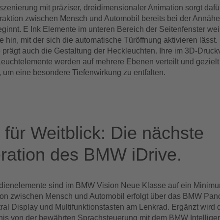
szenierung mit präziser, dreidimensionaler Animation sorgt dafü
nteraktion zwischen Mensch und Automobil bereits bei der Annäh
ginnt. E Ink Elemente im unteren Bereich der Seitenfenster wei
 hin, mit der sich die automatische Türöffnung aktivieren lässt.
 prägt auch die Gestaltung der Heckleuchten. Ihre im 3D-Druck
 Leuchtelemente werden auf mehrere Ebenen verteilt und gezielt
, um eine besondere Tiefenwirkung zu entfalten.
eren Sie
Funktionale Cookies,
um sich dieses Vide
 für Weitblick: Die nächste
ration des BMW iDrive.
ienelemente sind im BMW Vision Neue Klasse auf ein Minimum
tion zwischen Mensch und Automobil erfolgt über das BMW Pan
ral Display und Multifunktionstasten am Lenkrad. Ergänzt wird 
nis von der bewährten Sprachsteuerung mit dem BMW Intellige