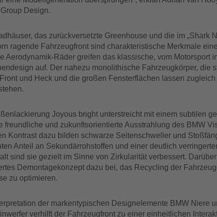
 Group Design.
Radhäuser, das zurückversetzte Greenhouse und die im „Shark N
orn ragende Fahrzeugfront sind charakteristische Merkmale ei
ße Aerodynamik-Räder greifen das klassische, vom Motorsport in
endesign auf. Der nahezu monolithische Fahrzeugkörper, die s
Front und Heck und die großen Fensterflächen lassen zugleich
stehen.
ßenlackierung Joyous bright unterstreicht mit einem subtilen g
ie freundliche und zukunftsorientierte Ausstrahlung des BMW V
en Kontrast dazu bilden schwarze Seitenschweller und Stoßfäng
ten Anteil an Sekundärrohstoffen und einer deutlich verringerte
falt sind sie gezielt im Sinne von Zirkularität verbessert. Darüber
ertes Demontagekonzept dazu bei, das Recycling der Fahrzeug
e zu optimieren.
erpretation der markentypischen Designelemente BMW Niere 
werfer verhilft der Fahrzeugfront zu einer einheitlichen Interak