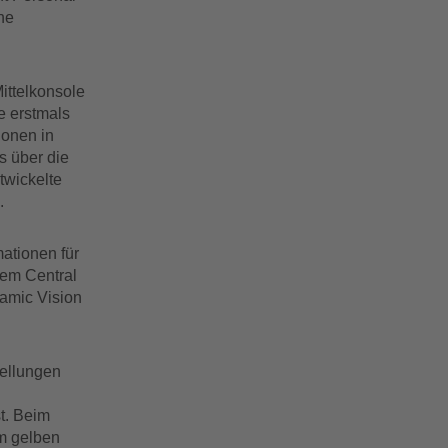
ne
ittelkonsole
e erstmals
ionen in
s über die
twickelte
.
ationen für
dem Central
ramic Vision
tellungen
t. Beim
m gelben