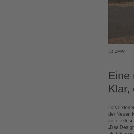
(c) BMW
Eine
Klar,
Das Exterie
der Neuen Kl
vollelektri
„Das Design
als hätten 