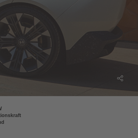
W
ionskraft
nd