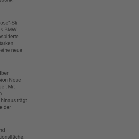
ose“-Stil
nes BMW.
spirierte
tarken
 eine neue
elben
ision Neue
er. Mit
n
 hinaus trägt
e der
und
tionsfläche.