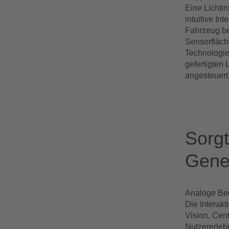
Eine Lichtin
intuitive I
Fahrzeug be
Sensorfläche
Technologie
gefertigten
angesteuert
Bitte akzepti
Sorgt
Gene
Analoge Bed
Die Interak
Vision, Cent
Nutzererleb