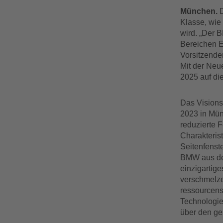
München.
Klasse, wi
wird. „Der 
Bereichen El
Vorsitzende
Mit der Neue
2025 auf di
Das Visionsf
2023 in Münc
reduzierte 
Charakteris
Seitenfenste
BMW aus den
einzigartige
verschmelze
ressourcens
Technologie
über den ge