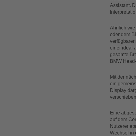
Assistant. 
Interpretati
Ähnlich wie
oder dem BM
verfügbaren
einer ideal
gesamte Bre
BMW Head-U
Mit der näc
ein gemeins
Display dar
verschieben
Eine abgest
auf dem Cen
Nutzererleb
Wechsel in 