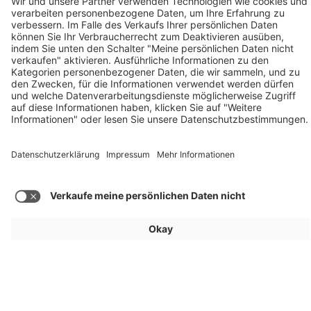
Hyundai AllDayEnergy: V2X-Dienste gebündelt
Mobility
Mercedes-Benz GLA (2026): Bis zu 657 km
Reichweite
Mehr Beiträge laden
Für Aussteller
Allgemein