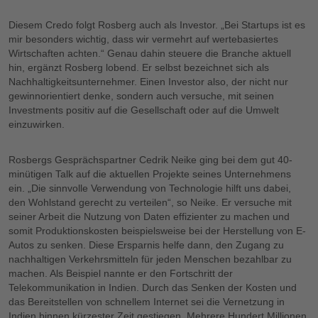
Diesem Credo folgt Rosberg auch als Investor. „Bei Startups ist es
mir besonders wichtig, dass wir vermehrt auf wertebasiertes
Wirtschaften achten.“ Genau dahin steuere die Branche aktuell
hin, ergänzt Rosberg lobend. Er selbst bezeichnet sich als
Nachhaltigkeitsunternehmer. Einen Investor also, der nicht nur
gewinnorientiert denke, sondern auch versuche, mit seinen
Investments positiv auf die Gesellschaft oder auf die Umwelt
einzuwirken.
Rosbergs Gesprächspartner Cedrik Neike ging bei dem gut 40-
minütigen Talk auf die aktuellen Projekte seines Unternehmens
ein. „Die sinnvolle Verwendung von Technologie hilft uns dabei,
den Wohlstand gerecht zu verteilen“, so Neike. Er versuche mit
seiner Arbeit die Nutzung von Daten effizienter zu machen und
somit Produktionskosten beispielsweise bei der Herstellung von E-
Autos zu senken. Diese Ersparnis helfe dann, den Zugang zu
nachhaltigen Verkehrsmitteln für jeden Menschen bezahlbar zu
machen. Als Beispiel nannte er den Fortschritt der
Telekommunikation in Indien. Durch das Senken der Kosten und
das Bereitstellen von schnellem Internet sei die Vernetzung in
Indien binnen kürzester Zeit gestiegen. Mehrere Hundert Millionen