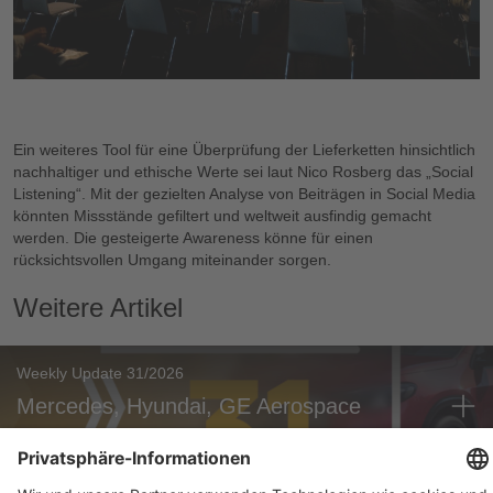
Ein weiteres Tool für eine Überprüfung der Lieferketten hinsichtlich
nachhaltiger und ethische Werte sei laut Nico Rosberg das „Social
Listening“. Mit der gezielten Analyse von Beiträgen in Social Media
könnten Missstände gefiltert und weltweit ausfindig gemacht
werden. Die gesteigerte Awareness könne für einen
rücksichtsvollen Umgang miteinander sorgen.
Weitere Artikel
Weekly Update 31/2026
Mercedes, Hyundai, GE Aerospace
Mobility