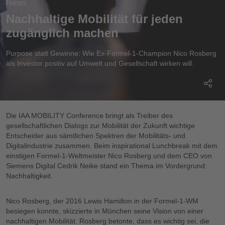
News
Nachhaltige Mobilität für jeden
zugänglich machen
Purpose statt Gewinne: Wie Ex-Formel-1-Champion Nico Rosberg
als Investor positiv auf Umwelt und Gesellschaft wirken will.
Die IAA MOBILITY Conference bringt als Treiber des
gesellschaftlichen Dialogs zur Mobilität der Zukunft wichtige
Entscheider aus sämtlichen Spektren der Mobilitäts- und
Digitalindustrie zusammen. Beim inspirational Lunchbreak mit dem
einstigen Formel-1-Weltmeister Nico Rosberg und dem CEO von
Siemens Digital Cedrik Neike stand ein Thema im Vordergrund:
Nachhaltigkeit.
Nico Rosberg, der 2016 Lewis Hamilton in der Formel-1-WM
besiegen konnte, skizzierte in München seine Vision von einer
nachhaltigen Mobilität. Rosberg betonte, dass es wichtig sei, die