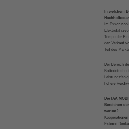
In welchem Be
Nachholbedar
Im ExxonMobils
Elektrofahrze
Tempo der Einf
den Verkauf vo
Teil des Markt
Der Bereich de
Batterietechno
Leistungsfähig
höhere Reichwe
Die IAA MOBIL
Bereichen de
warum?
Kooperationen 
Externe Denka