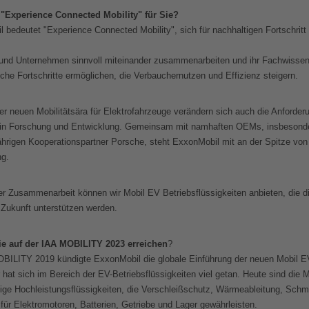
"Experience Connected Mobility" für Sie?
 bedeutet "Experience Connected Mobility", sich für nachhaltigen Fortschritt
nd Unternehmen sinnvoll miteinander zusammenarbeiten und ihr Fachwissen 
sche Fortschritte ermöglichen, die Verbauchernutzen und Effizienz steigern.
r neuen Mobilitätsära für Elektrofahrzeuge verändern sich auch die Anforder
 in Forschung und Entwicklung. Gemeinsam mit namhaften OEMs, insbesonde
hrigen Kooperationspartner Porsche, steht ExxonMobil mit an der Spitze vo
ng.
her Zusammenarbeit können wir Mobil EV Betriebsflüssigkeiten anbieten, die d
Zukunft unterstützen werden.
e auf der IAA MOBILITY 2023 erreichen
?
BILITY 2019 kündigte ExxonMobil die globale Einführung der neuen Mobil EV
 hat sich im Bereich der EV-Betriebsflüssigkeiten viel getan. Heute sind die 
ige Hochleistungsflüssigkeiten, die Verschleißschutz, Wärmeableitung, Schm
 für Elektromotoren, Batterien, Getriebe und Lager gewährleisten.