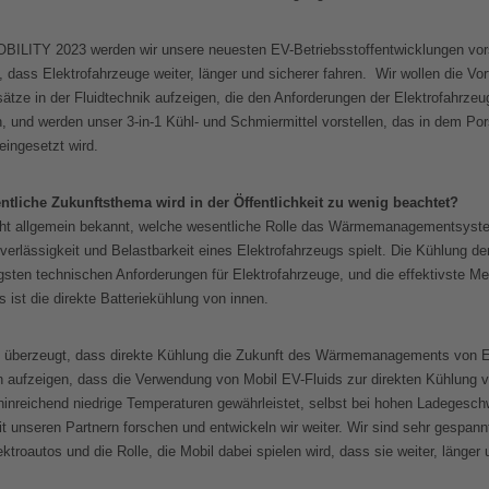
BILITY 2023 werden wir unsere neuesten EV-Betriebsstoffentwicklungen vors
 dass Elektrofahrzeuge weiter, länger und sicherer fahren. Wir wollen die Vort
sätze in der Fluidtechnik aufzeigen, die den Anforderungen der Elektrofahrze
, und werden unser 3-in-1 Kühl- und Schmiermittel vorstellen, das in dem P
ingesetzt wird.
tliche Zukunftsthema wird in der Öffentlichkeit zu wenig beachtet?
icht allgemein bekannt, welche wesentliche Rolle das Wärmemanagementsyste
erlässigkeit und Belastbarkeit eines Elektrofahrzeugs spielt. Die Kühlung der
igsten technischen Anforderungen für Elektrofahrzeuge, und die effektivste M
 ist die direkte Batteriekühlung von innen.
n überzeugt, dass direkte Kühlung die Zukunft des Wärmemanagements von E
n aufzeigen, dass die Verwendung von Mobil EV-Fluids zur direkten Kühlung 
 hinreichend niedrige Temperaturen gewährleistet, selbst bei hohen Ladegesch
unseren Partnern forschen und entwickeln wir weiter. Wir sind sehr gespannt
ktroautos und die Rolle, die Mobil dabei spielen wird, dass sie weiter, länger 