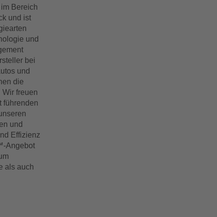
 im Bereich
k und ist
giearten
nologie und
gement
teller bei
autos und
nen die
 Wir freuen
t führenden
 unseren
en und
nd Effizienz
V™-Angebot
 um
e als auch