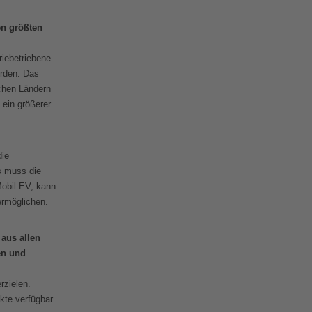
en größten
iebetriebene
rden. Das
chen Ländern
ein größerer
die
gs muss die
Mobil EV, kann
ermöglichen.
 aus allen
en und
rzielen.
kte verfügbar