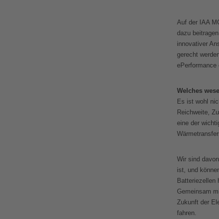
Auf der IAA MO
dazu beitragen,
innovativer An
gerecht werden
ePerformance e
Welches wesen
Es ist wohl n
Reichweite, Zuv
eine der wicht
Wärmetransfers
Wir sind davo
ist, und könne
Batteriezellen
Gemeinsam mit 
Zukunft der Ele
fahren.