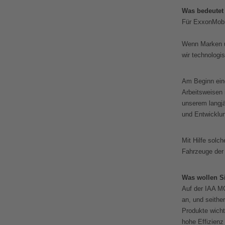
Was bedeutet 
Für ExxonMobil
Wenn Marken u
wir technologi
Am Beginn eine
Arbeitsweisen
unserem langjä
und Entwicklu
Mit Hilfe solc
Fahrzeuge der 
Was wollen Si
Auf der IAA MO
an, und seither
Produkte wicht
hohe Effizienz