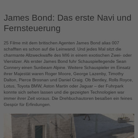
Funktionale Cookies,
um sich dieses
Video anzusehen.
James Bond: Das erste Navi und
Fernsteuerung
25 Filme mit dem britischen Agenten James Bond alias 007
schafften es schon auf die Leinwand. Und jedes Mal sitzt die
charmante Allzweckwaffe des MI6 in einem exotischen Zwei- oder
Viersitzer. Als erster James Bond fuhr Schauspiellegende Sean
Connery einen Sunbeam Alpine. Weitere Schauspieler im Einsatz
ihrer Majestät waren Roger Moore, George Lazenby, Timothy
Dalton, Pierce Brosnan und Daniel Craig. Ob Bentley, Rolls Royce,
Lotus, Toyota BMW, Aston Martin oder Jaguar – der Fuhrpark
konnte sich sehen lassen und die gezeigten Technologien war
immer ihrer Zeit voraus. Die Drehbuchautoren besaßen ein feines
Gespür für Erfindungen.