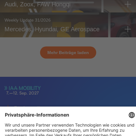
Audi, Zoox, FAW Hongqi
Weekly Update 31/2026
Mercedes, Hyundai, GE Aerospace
Mehr Beiträge laden
Für Aussteller
Allgemein
Besucher