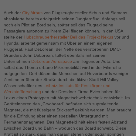
Video anzusehen.
Auch der
City Airbus
von Flugzeughersteller Airbus und Siemens
absolvierte bereits erfolgreich seinen Jungfernflug. Anfangs soll
noch ein Pilot an Bord sein, später soll das Flugtaxi seine
Passagiere autonom zu ihrem Ziel fliegen können. In den USA
stellte der
Hubschrauberhersteller Bell das Projekt Nexus
vor und
Hyundai arbeitet gemeinsam mit Uber an einem eigenen
Fluggerät. Paul DeLorean, der Neffe des verstorbenen DMC-
Gründers John DeLorean, tüftelt ebenfalls mit seinem
Unternehmen
DeLorean Aerospace
am fliegenden Auto. Und
selbst das Thema urbane Mikromobilität wird in der Filmreihe
aufgegriffen. Dort düsen die Menschen auf Hoverboards weniger
Zentimeter über der Straße durch die fiktive Stadt Hill Valley.
Wissenschaftler des
Leibniz-Instituts für Festkörper und
Werkstoffforschung
und der Dresdner Firma Evico haben für
Lexus einen Prototypen mit Magnetschwebetechnik entwickelt. Im
Geräteinneren des „Cryoboard“ befinden sich supraleitende
Magnete, die mit flüssigem Stickstoff gekühlt werden. Man braucht
für die Erfindung aber einen speziellen Untergrund mit
Permanentmagneten. Das Magnetfeld hält einen festen Abstand
zwischen Board und Bahn – wodurch das Board schwebt. Diese
Kraft ist so stark, dass man darauf stehen oder sogar springen