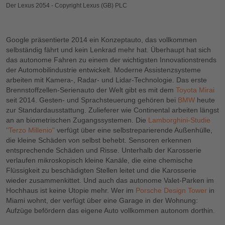
Der Lexus 2054 - Copyright Lexus (GB) PLC
Google präsentierte 2014 ein Konzeptauto, das vollkommen
selbständig fährt und kein Lenkrad mehr hat. Überhaupt hat sich
das autonome Fahren zu einem der wichtigsten Innovationstrends
der Automobilindustrie entwickelt. Moderne Assistenzsysteme
arbeiten mit Kamera-, Radar- und Lidar-Technologie. Das erste
Brennstoffzellen-Serienauto der Welt gibt es mit dem
Toyota Mirai
seit 2014. Gesten- und Sprachsteuerung gehören bei
BMW
heute
zur Standardausstattung. Zulieferer wie Continental arbeiten längst
an an biometrischen Zugangssystemen. Die
Lamborghini-Studie
"Terzo Millenio"
verfügt über eine selbstreparierende Außenhülle,
die kleine Schäden von selbst behebt. Sensoren erkennen
entsprechende Schäden und Risse. Unterhalb der Karosserie
verlaufen mikroskopisch kleine Kanäle, die eine chemische
Flüssigkeit zu beschädigten Stellen leitet und die Karosserie
wieder zusammenkittet. Und auch das autonome Valet-Parken im
Hochhaus ist keine Utopie mehr. Wer im
Porsche Design Tower
in
Miami wohnt, der verfügt über eine Garage in der Wohnung:
Aufzüge befördern das eigene Auto vollkommen autonom dorthin.
Bitte akzeptieren Sie