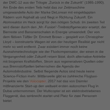
der DMC-12 aus der Trilogie „Zurück in die Zukunft“ (1985-1990).
Am Ende des ersten Teils hebt das zur Zeitmaschine
umgewandelte Auto der Marke DeLorean mit eingeklappten
Rädern vom Asphalt ab und fliegt in Richtung Zukunft. Ein
Atomreaktor im Heck sorgt für den nötigen Schub. Im zweiten Teil
wird dieser durch den „Mr.-Fusion“-Treibstoffgenerator ersetzt, der
Bierreste und Bananenschalen in Energie umwandelt. Der von
dem fiktiven Tüftler Dr. Emmett Brown – gespielt von Christopher
Lloyd – konstruierte Wagen ist von der heutigen Realität gar nicht
mehr so weit entfernt. Zwar existiert immer noch keine
Ausnahmetechnologie wie der Fluxkompensator, der einen in die
Vergangenheit oder Zukunft reisen lässt, doch alternative Antriebe
mit biogenen Kraftstoffen, Strom aus regenerativen Quellen oder
aus Brennstoffzellen beherrschen die Agenda der
Automobilindustrie. Selbst fliegende Autos sind heute keine
Science-Fiction mehr. Mittlerweile gibt es zahlreiche Flugtaxi-
Projekte wie den
Volocopter
. 2017 hat das von Daimler
mitfinanzierte Start-up den weltweit ersten autonomen Flug in
Dubai unternommen. Der Multicopter ist ein elektrobetriebenes
Fluggerät, das senkrecht startet und Platz für zwei Personen
bietet.
Bitte akzeptieren Sie
Funktionale Cookies,
um sich dieses