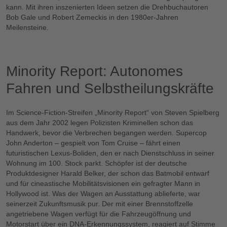
kann. Mit ihren inszenierten Ideen setzen die Drehbuchautoren
Bob Gale und Robert Zemeckis in den 1980er-Jahren
Meilensteine.
Bitte akzeptieren Sie
Funktionale Cookies,
um sich dieses
Video anzusehen.
Minority Report: Autonomes
Fahren und Selbstheilungskräfte
Im Science-Fiction-Streifen „Minority Report“ von Steven Spielberg
aus dem Jahr 2002 legen Polizisten Kriminellen schon das
Handwerk, bevor die Verbrechen begangen werden. Supercop
John Anderton – gespielt von Tom Cruise – fährt einen
futuristischen Lexus-Boliden, den er nach Dienstschluss in seiner
Wohnung im 100. Stock parkt. Schöpfer ist der deutsche
Produktdesigner Harald Belker, der schon das Batmobil entwarf
und für cineastische Mobilitätsvisionen ein gefragter Mann in
Hollywood ist. Was der Wagen an Ausstattung ablieferte, war
seinerzeit Zukunftsmusik pur. Der mit einer Brennstoffzelle
angetriebene Wagen verfügt für die Fahrzeugöffnung und
Motorstart über ein DNA-Erkennungssystem, reagiert auf Stimme