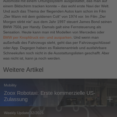
Automobil mit einem Ortungssystem ausgestattet, das man auf
einem Bildschirm tracken konnte – das wohl erste Navi der Welt.
Und auch das Thema der fliegenden Autos kam schon im Film
„Der Mann mit dem goldenen Colt“ von 1974 vor. Im Film „Der
Morgen stirbt nie“ aus dem Jahr 1997 steuert James Bond seinen
BMW 750iL per Handy. Damals galt eine Fernsteuerung als
Sensation. Heute kann man mit Modellen von Mercedes oder
BMW per Knopfdruck ein- und ausparken
. Und wenn man
außerhalb des Fahrzeugs steht, geht das per Fahrzeugschlüssel
oder App. Dagegen haben es Raketenantrieb und ausfahrbare
Schneekufen noch nicht in die Ausstattungslisten geschafft. Aber
was nicht ist, kann ja noch werden.
Weitere Artikel
Mobility
Zoox Robotaxi: Erste kommerzielle US-
Zulassung
Weekly Update 32/2026