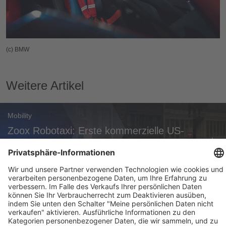
(c) BMW
Weitere Artikel
Mobility
Zoox Robotaxi: Erste kommerzielle US-
Zulassung
Weekly Update 32/2026
Audi, Zoox, FAW Hongqi
Weekly Update 31/2026
Mercedes, Hyundai, GE Aerospace