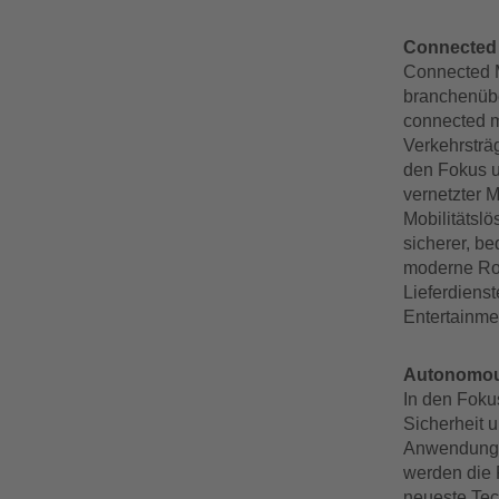
Connected 
Connected M
branchenübe
connected m
Verkehrsträ
den Fokus u
vernetzter M
Mobilitätsl
sicherer, b
moderne Robo
Lieferdiens
Entertainme
Autonomous
In den Foku
Sicherheit u
Anwendungen
werden die F
neueste Tec