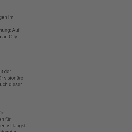
ngen im
nung: Auf
art City
it der
ür visionäre
auch dieser
Wie
en für
n ist längst