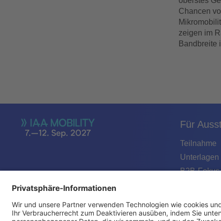
oberstes Ge
Chancen von
Mikromobili
zeigen im R
Bandbreite i
Für Ausst
Teilnahme
Unterlagen
B2B-Fokus
B2C-Fokus
Formate
Kontakt