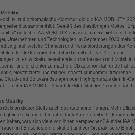
Mobility
obility ist die thematische Klammer, die die IAA MOBILITY 20
rgreifend zusammenhält. Gemäß des diesjährigen Mottos "Ex
obility" rückt die IAA MOBILITY das Zusammenspiel verschied
ger, Unternehmen und Technologien im September 2023 mehr d
nd zeigt auf, welche Chancen und Herausforderungen das Kon
obilität für die kommenden Jahre bereithält. Das Ziel: neue
ösungen zu entwickeln, bestehende zu verbessern und Mobilität
equemer und effizienter zu machen. Ob autonom fahrende Fahrz
tik, elektrifizierte und mit der Infrastruktur kommunizierende
te, Cloud- und Softwarelösungen oder Highlights aus dem In-Ca
nt– auf der IAA MOBILITY wird die Mobilität der Zukunft erfahrb
 Mobility
s rückt an dieser Stelle auch das autonome Fahren. Mehr Effizi
nd gleichzeitig mehr Teilhabe dank Barrierefreiheit – können di
 halten, was sich viele von ihnen versprechen? Auf der IAA
ragen mit Entscheidern diskutiert und vor Ort praktische Einbli
hnologie und Anwendungsfälle gegeben – von der Stadtplanun