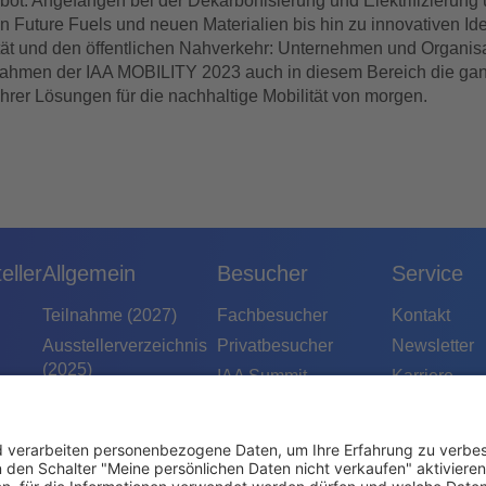
bot. Angefangen bei der Dekarbonisierung und Elektrifizierung 
 Future Fuels und neuen Materialien bis hin zu innovativen Ide
tät und den öffentlichen Nahverkehr: Unternehmen und Organis
ahmen der IAA MOBILITY 2023 auch in diesem Bereich die ga
hrer Lösungen für die nachhaltige Mobilität von morgen.
eller
Allgemein
Besucher
Service
Teilnahme (2027)
Fachbesucher
Kontakt
Ausstellerverzeichnis
Privatbesucher
Newsletter
(2025)
IAA Summit
Karriere
News/Blog
IAA Open Space
Presse
IAA Conference
Podcast
IAA Experience