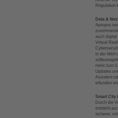
Regulation 
Data & Nex
Apropos neu
zunehmenden 
auch digita
Virtual Real
Cybersecuri
in der Welt 
softwareget
mehr zum Sm
Updates und
Assistent od
erfunden wi
Smart City 
Durch die V
entsteht auc
sicherer, mi