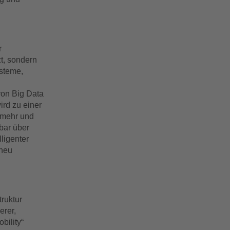
r
zt, sondern
ysteme,
von Big Data
ird zu einer
 mehr und
bar über
ligenter
 neu
ruktur
erer,
bility“