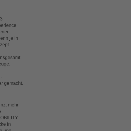
23
perience
ener
enn je in
zept
 insgesamt
euge,
r-
ar gemacht.
enz, mehr
e
 MOBILITY
cke in
g und