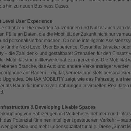
bis hin zu neuen Business Cases.
t Level User Experience
e Chancen: Die erwarten Nutzerinnen und Nutzer auch von de
Fülle an Daten, die die Mobilität der Zukunft nicht nur vernet
l und personalisierbar machen. Ob neue intelligente Assistenzs
ity für die Next Level User Experience, Gesundheitstracker oder
ty – die Zahl denk- und gestaltbarer Szenarien für den Einsatz 
der Mobilität sind mittlerweile nahezu grenzenlos-Die Mobilität w
riebenen Branche, das Auto und andere Verkehrsträger werden
artphone auf Rädern – digital, vernetzt und stets personalisier
 Upgrades. Die IAA MOBILITY zeigt, wie das Fahrzeug als intel
er als Raum für immersive Erfahrungen in virtuellen Realitäten
rd.
Infrastructure & Developing Livable Spaces
erknüpfung von Fahrzeugen mit Verkehrsteilnehmern und Infrast
h das Potenzial für einen intelligent gesteuerten Verkehr – saub
t weniger Stau und mehr Lebensqualität für alle. Diese „Smart Mo