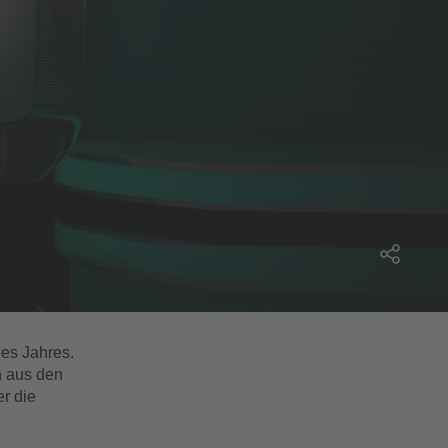
es Jahres.
n aus den
r die