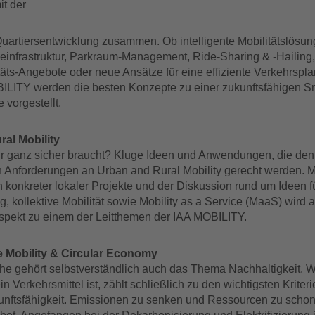
it der
Quartiersentwicklung zusammen. Ob intelligente Mobilitätslösu
einfrastruktur, Parkraum-Management, Ride-Sharing & -Hailing,
täts-Angebote oder neue Ansätze für eine effiziente Verkehrspla
ILITY werden die besten Konzepte zu einer zukunftsfähigen Sm
e vorgestellt.
al Mobility
r ganz sicher braucht? Kluge Ideen und Anwendungen, die den
n Anforderungen an Urban and Rural Mobility gerecht werden. M
 konkreter lokaler Projekte und der Diskussion rund um Ideen f
, kollektive Mobilität sowie Mobility as a Service (MaaS) wird 
Aspekt zu einem der Leitthemen der IAA MOBILITY.
e Mobility & Circular Economy
ihe gehört selbstverständlich auch das Thema Nachhaltigkeit. 
in Verkehrsmittel ist, zählt schließlich zu den wichtigsten Kriteri
nftsfähigkeit. Emissionen zu senken und Ressourcen zu schone