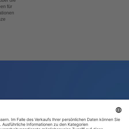
über die
en für
ationen
nze