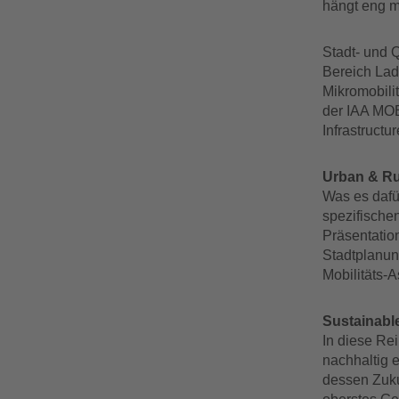
hängt eng m
Stadt- und 
Bereich Lad
Mikromobili
der IAA MOB
Infrastructur
Urban & Rur
Was es dafü
spezifische
Präsentation
Stadtplanung
Mobilitäts-
Sustainabl
In diese Re
nachhaltig e
dessen Zuku