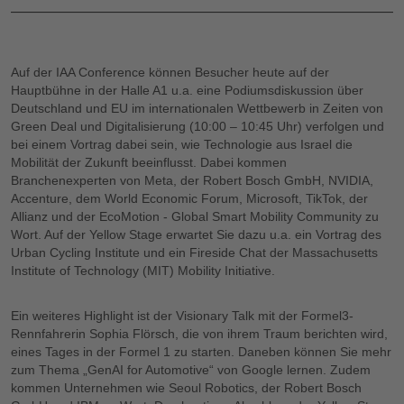
Auf der IAA Conference können Besucher heute auf der
Hauptbühne in der Halle A1 u.a. eine Podiumsdiskussion über
Deutschland und EU im internationalen Wettbewerb in Zeiten von
Green Deal und Digitalisierung (10:00 – 10:45 Uhr) verfolgen und
bei einem Vortrag dabei sein, wie Technologie aus Israel die
Mobilität der Zukunft beeinflusst. Dabei kommen
Branchenexperten von Meta, der Robert Bosch GmbH, NVIDIA,
Accenture, dem World Economic Forum, Microsoft, TikTok, der
Allianz und der EcoMotion - Global Smart Mobility Community zu
Wort. Auf der Yellow Stage erwartet Sie dazu u.a. ein Vortrag des
Urban Cycling Institute und ein Fireside Chat der Massachusetts
Institute of Technology (MIT) Mobility Initiative.
Ein weiteres Highlight ist der Visionary Talk mit der Formel3-
Rennfahrerin Sophia Flörsch, die von ihrem Traum berichten wird,
eines Tages in der Formel 1 zu starten. Daneben können Sie mehr
zum Thema „GenAI for Automotive“ von Google lernen. Zudem
kommen Unternehmen wie Seoul Robotics, der Robert Bosch