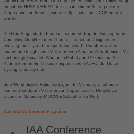
GmbH und IBM zu Wort. Den heutigen Abschluss der Yellow Stage
macht der HUSS-VERLAG, der sich in seinem Beitrag mit der
Frage auseinandersetzt, wie wir möglichst schnell CO2 neutral
werden.
Die Blue Stage startet heute mit einem Vortrag der Konzepthaus
Consulting GmbH zu dem Thema „The role of Design in an
evolving mobility and transportation world“. Daneben warten
spannende Insights von Vertretern von Amazon Web Services, Voi
Technology, Escalent, Women in Mobility und Akkodis auf Sie.
Zudem können Sie Diskussionspanels vom ADFC, der Dutch
Cycling Embassy und
dem World Bicycle Relief verfolgen. .Im Visionary Clubhouse
kommen wiederum Vertreter von Hogan Lovells, DeepDrive,
Diconium, McKinsey, MOCCI & Schaeffler zu Wort.
Zum IAA Conference Programm
IAA Conference