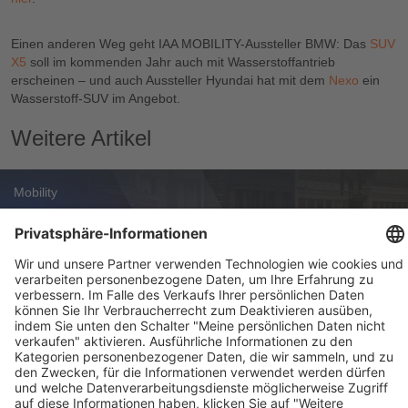
Einen anderen Weg geht IAA MOBILITY-Aussteller BMW: Das
SUV
X5
soll im kommenden Jahr auch mit Wasserstoffantrieb
erscheinen – und auch Aussteller Hyundai hat mit dem
Nexo
ein
Wasserstoff-SUV im Angebot.
Weitere Artikel
Mobility
Zoox Robotaxi: Erste kommerzielle US-
Zulassung
Weekly Update 32/2026
Audi, Zoox, FAW Hongqi
Weekly Update 31/2026
Mercedes, Hyundai, GE Aerospace