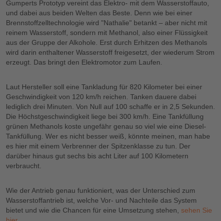
Gumperts Prototyp vereint das Elektro- mit dem Wasserstoffauto,
und dabei aus beiden Welten das Beste. Denn wie bei einer
Brennstoffzelltechnologie wird "Nathalie" betankt – aber nicht mit
reinem Wasserstoff, sondern mit Methanol, also einer Flüssigkeit
aus der Gruppe der Alkohole. Erst durch Erhitzen des Methanols
wird darin enthaltener Wasserstoff freigesetzt, der wiederum Strom
erzeugt. Das bringt den Elektromotor zum Laufen.
Laut Hersteller soll eine Tankladung für 820 Kilometer bei einer
Geschwindigkeit von 120 km/h reichen. Tanken dauere dabei
lediglich drei Minuten. Von Null auf 100 schaffe er in 2,5 Sekunden.
Die Höchstgeschwindigkeit liege bei 300 km/h. Eine Tankfüllung
grünen Methanols koste ungefähr genau so viel wie eine Diesel-
Tankfüllung. Wer es nicht besser weiß, könnte meinen, man habe
es hier mit einem Verbrenner der Spitzenklasse zu tun. Der
darüber hinaus gut sechs bis acht Liter auf 100 Kilometern
verbraucht.
Wie der Antrieb genau funktioniert, was der Unterschied zum
Wasserstoffantrieb ist, welche Vor- und Nachteile das System
bietet und wie die Chancen für eine Umsetzung stehen,
sehen Sie
hier
.