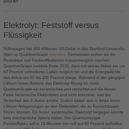
bisher
Die Negativelektrode, die Anode, nimmt Lithium-Ionen während
des Ladevorgangs auf. Hauptbestandteil der Anode ist Graphit.
Elektrolyt: Feststoff versus
Fährt das Auto und die Batterie wird dabei entladen, reisen die
Ionen von der Anode durch einen Separator zur positiven Kathode
Flüssigkeit
– dem Gegenpol der Anode. Es fließt Strom. Der Separator
verhindert einen Kurzschluss der Batterie. Kathode und Anode
befinden sich in einem Medium, das Strom leitet, dem Elektrolyten.
Volkswagen hat 300 Millionen US-Dollar in das Stanford-University-
Der ist in der Regel flüssig, kann aber auch gelartig oder fest sein.
Start-up QuantumScape
investiert
. Gemeinsam wollen sie die
Damit die Batteriezellen nicht überhitzen, werden sie durch ein
Produktion von Feststoffbatterien massentauglich machen.
Thermomanagement bei Bedarf heruntergekühlt.
QuantumScape meldete Ende 2020, dass mit seinen Akkus ein um
60 Prozent schnelleres Laden möglich sei und die Energiedichte
des Akkus um 50 bis 100 Prozent steige. Während in der gängigen
Lithium-Ionen-Batterie das Elektrolyt flüssig ist, nutzt
QuantumScape ein keramisches und verzichtet auf die Anode.
Feste keramische Elektrolyten sind nicht brennbar, was die
Sicherheit des E-Autos erhöht. Zudem bilden sich in ihnen keine
Lithium-Ablagerungen an den Elektroden, die zu Kurzschlüssen
führen können. Ein fester, keramischer Elektrolyt hingegen könnte
eine mechanische Sperre bilden. Der Quantumscape-
Feststoffakku soll in 15 Minuten von null auf 80 Prozent aufladbar