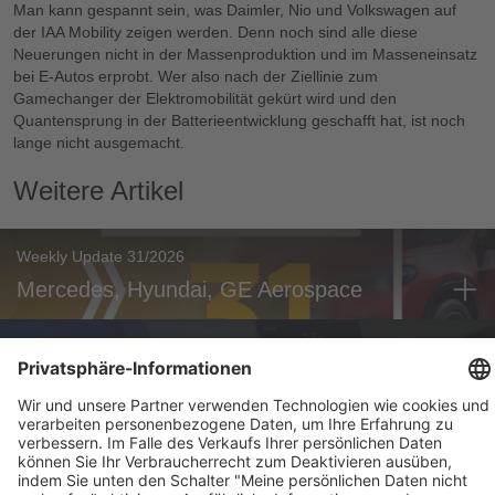
Man kann gespannt sein, was Daimler, Nio und Volkswagen auf
der IAA Mobility zeigen werden. Denn noch sind alle diese
Neuerungen nicht in der Massenproduktion und im Masseneinsatz
bei E-Autos erprobt. Wer also nach der Ziellinie zum
Gamechanger der Elektromobilität gekürt wird und den
Quantensprung in der Batterieentwicklung geschafft hat, ist noch
lange nicht ausgemacht.
Weitere Artikel
Weekly Update 31/2026
Mercedes, Hyundai, GE Aerospace
Mobility
Hyundai AllDayEnergy: V2X-Dienste gebündelt
Mobility
Mercedes-Benz GLA (2026): Bis zu 657 km