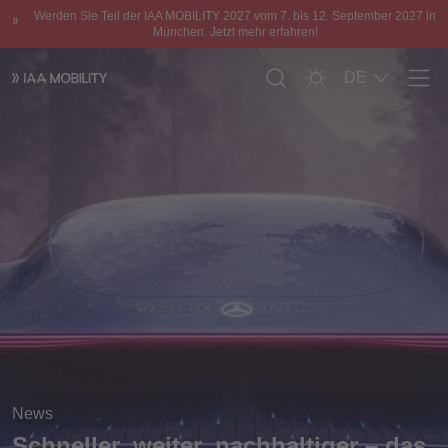
Werden Sie Teil der IAA MOBILITY 2027 vom 7. bis 12. September 2027 in
München. Jetzt mehr erfahren!
DE
Men
News
Schneller, weiter, nachhaltiger – das