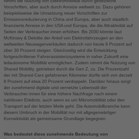
nimmt die Nutzung von Elektromobilität durch gesetzliche
Vorschriften, aber auch durch Anreize weltweit zu. Dazu gehören
beispielsweise die Umsetzung neuer Vorschriften zur
Emissionsreduzierung in China und Europa, aber auch staatlich
finanzierte Anreize in den USA und Europa, die die Attraktivität auf
Seiten der Verbraucher:innen erhöhen. Bis 2030 könnte laut
McKinsey & Deloitte der Anteil von Elektrofahrzeugen an den
weltweiten Neuwagenverkäufen dadurch von heute 6 Prozent auf
über 30 Prozent steigen. Gleichzeitig wird die Entwicklung
fortgeschrittener Fahrerassistenzsysteme in naher Zukunft eine
teilautonome Mobilität ermöglichen. Zudem nimmt die Nutzung von
Shared Mobility, getrieben durch die Gen Z, zu. Die Prozentzahl
der mit Shared-Cars gefahrenen Kilometer dürfte sich von derzeit
8 Prozent auf etwa 20 Prozent verdoppeln. Darüber hinaus sorgt
der zunehmend digitale und vernetzte Lebensstil der
Verbraucher:innen für eine höhere Nachfrage nach einem
nahtlosen Erlebnis, auch wenn es um Mikromobilität oder den
Transport auf der letzten Meile geht. Die Automobilbranche kann
diesem Umbruch in der Mobilität nur mit allgegenwärtiger
Konnektivität als gemeinsame Grundlage begegnen.
Was bedeutet diese zunehmende Bedeutung von