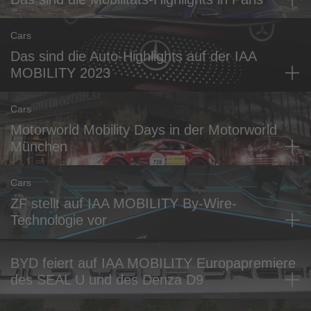
Cars
Das sind die Auto-Highlights auf der IAA
MOBILITY 2023
Cars
Motorworld Mobility Days in der Motorworld
München
Cars
ZF stellt auf IAA MOBILITY By-Wire-
Technologie vor
BYD feiert auf IAA MOBILITY Europapremiere
des SEAL U und des Denza D9