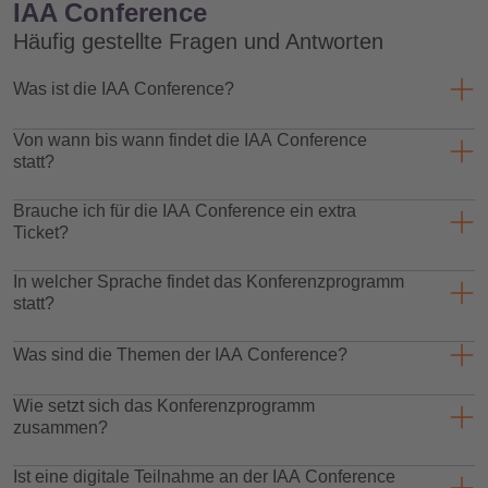
IAA Conference
Häufig gestellte Fragen und Antworten
Was ist die IAA Conference?
Die IAA Conference ist das internationale B2B-
Von wann bis wann findet die IAA Conference
Konferenzprogramm der IAA MOBILITY. Die Bühnen befinden sich
statt?
als Teil des IAA Summit in den Ausstellerhallen des Münchener
Messegeländes.
Die IAA Conference findet als Teil des IAA Summit vom 07. bis zum
Brauche ich für die IAA Conference ein extra
10. September 2027 statt.
Ticket?
Nein, der Besuch der Konferenzbühnen ist im regulären Summit-
In welcher Sprache findet das Konferenzprogramm
Fachbesucher-Ticket sowie in den Presse- und Ausstellertickets
statt?
inkludiert. Es wird kein extra Ticket benötigt.
Die Konferenzsprache der IAA Conference ist Englisch.
Was sind die Themen der IAA Conference?
Programmpunkte in deutscher Sprache können vereinzelt
vorkommen und werden nicht übersetzt.
Die Themen der IAA Conference sind so vielfältig wie die Mobilität
Wie setzt sich das Konferenzprogramm
selbst – die Key Topics der IAA MOBILITY finden sich in den
zusammen?
Conference Tracks wieder. Wir bilden die Bereiche Automotive,
Cycling, Micromobility und Öffentlicher Verkehr sowie öffentlicher
Neben ausgewählten Diskussionen und Keynotes zahlreicher
Ist eine digitale Teilnahme an der IAA Conference