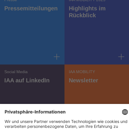
Presse­mitteilungen
Highlights im
Rückblick
Social Media
IAA MOBILITY
IAA auf LinkedIn
Newsletter